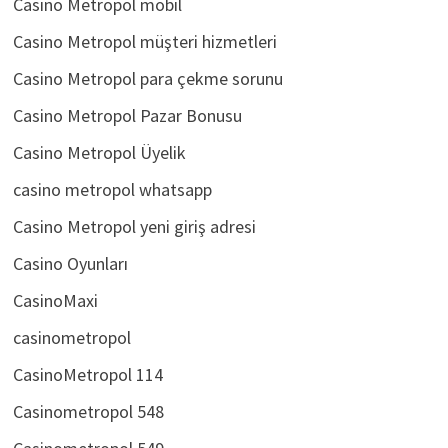
Casino Metropol mobil
Casino Metropol müşteri hizmetleri
Casino Metropol para çekme sorunu
Casino Metropol Pazar Bonusu
Casino Metropol Üyelik
casino metropol whatsapp
Casino Metropol yeni giriş adresi
Casino Oyunları
CasinoMaxi
casinometropol
CasinoMetropol 114
Casinometropol 548