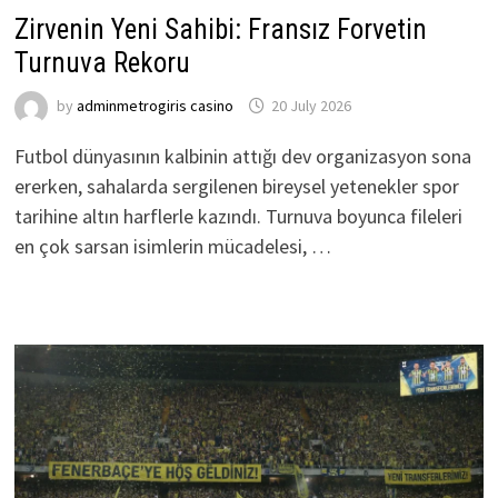
Zirvenin Yeni Sahibi: Fransız Forvetin
Turnuva Rekoru
by
adminmetrogiris casino
20 July 2026
Futbol dünyasının kalbinin attığı dev organizasyon sona
ererken, sahalarda sergilenen bireysel yetenekler spor
tarihine altın harflerle kazındı. Turnuva boyunca fileleri
en çok sarsan isimlerin mücadelesi, …