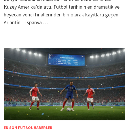
Kuzey Amerika’da attı. Futbol tarihinin en dramatik ve
heyecan verici finallerinden biri olarak kayıtlara geçen
Arjantin – İspanya …
EN SON FUTBOL HABERLERI