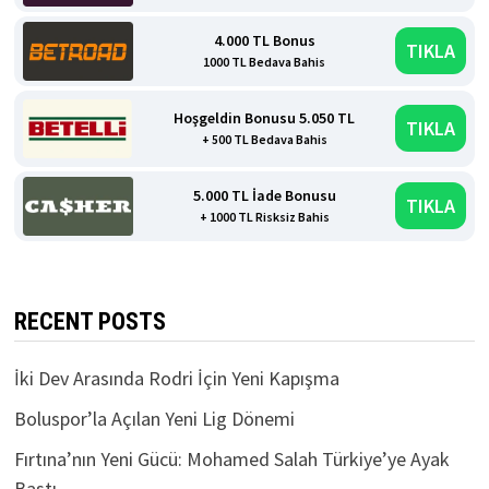
4.000 TL Bonus
TIKLA
1000 TL Bedava Bahis
Hoşgeldin Bonusu 5.050 TL
TIKLA
+ 500 TL Bedava Bahis
5.000 TL İade Bonusu
TIKLA
+ 1000 TL Risksiz Bahis
RECENT POSTS
İki Dev Arasında Rodri İçin Yeni Kapışma
Boluspor’la Açılan Yeni Lig Dönemi
Fırtına’nın Yeni Gücü: Mohamed Salah Türkiye’ye Ayak
Bastı