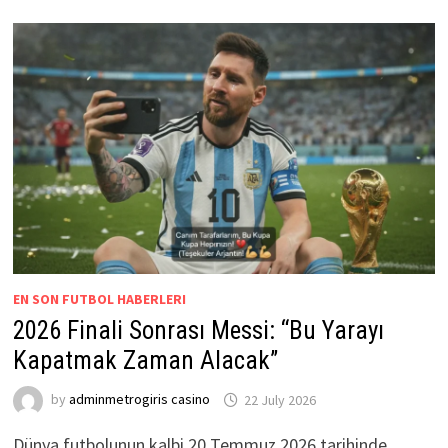
EN SON FUTBOL HABERLERI
2026 Finali Sonrası Messi: “Bu Yarayı
Kapatmak Zaman Alacak”
by
adminmetrogiris casino
22 July 2026
Dünya futbolunun kalbi 20 Temmuz 2026 tarihinde