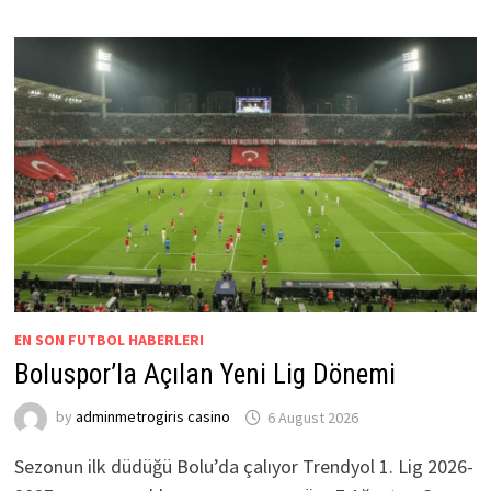
EN SON FUTBOL HABERLERI
Boluspor’la Açılan Yeni Lig Dönemi
by
adminmetrogiris casino
6 August 2026
Sezonun ilk düdüğü Bolu’da çalıyor Trendyol 1. Lig 2026-