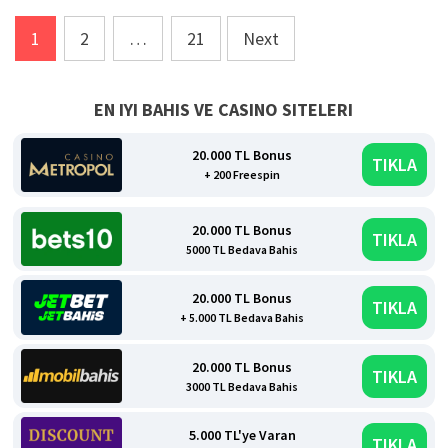
Posts
1
2
…
21
Next
pagination
EN IYI BAHIS VE CASINO SITELERI
20.000 TL Bonus
TIKLA
+ 200 Freespin
20.000 TL Bonus
TIKLA
5000 TL Bedava Bahis
20.000 TL Bonus
TIKLA
+ 5.000 TL Bedava Bahis
20.000 TL Bonus
TIKLA
3000 TL Bedava Bahis
5.000 TL'ye Varan
TIKLA