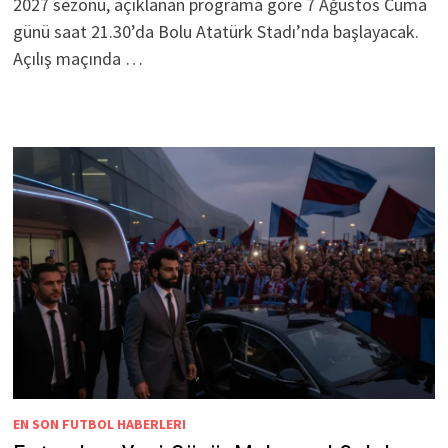
2027 sezonu, açıklanan programa göre 7 Ağustos Cuma
günü saat 21.30’da Bolu Atatürk Stadı’nda başlayacak.
Açılış maçında …
EN SON FUTBOL HABERLERI