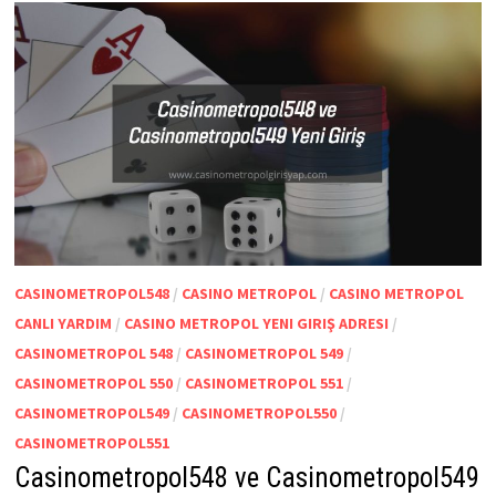
CASINOMETROPOL548
/
CASINO METROPOL
/
CASINO METROPOL
CANLI YARDIM
/
CASINO METROPOL YENI GIRIŞ ADRESI
/
CASINOMETROPOL 548
/
CASINOMETROPOL 549
/
CASINOMETROPOL 550
/
CASINOMETROPOL 551
/
CASINOMETROPOL549
/
CASINOMETROPOL550
/
CASINOMETROPOL551
Casinometropol548 ve Casinometropol549