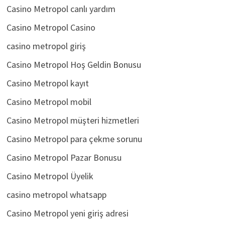
Casino Metropol canlı yardım
Casino Metropol Casino
casino metropol giriş
Casino Metropol Hoş Geldin Bonusu
Casino Metropol kayıt
Casino Metropol mobil
Casino Metropol müşteri hizmetleri
Casino Metropol para çekme sorunu
Casino Metropol Pazar Bonusu
Casino Metropol Üyelik
casino metropol whatsapp
Casino Metropol yeni giriş adresi