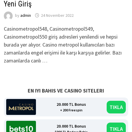
Yeni Giriş
by
admin
24 November 2022
Casinometropol548, Casinometropol549,
Casinometropol550 giriş adresleri yenilendi ve hepsi
burada yer alıyor. Casino metropol kullanıcıları bazı
zamanlarda engel erişimi ile karşı karşıya gelirler. Bazı
zamanlarda canlı …
EN IYI BAHIS VE CASINO SITELERI
20.000 TL Bonus
TIKLA
+ 200 Freespin
20.000 TL Bonus
TIKLA
5000 TL Bedava Bahis