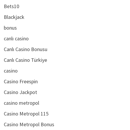
Bets10
Blackjack
bonus
canlı casino
Canlı Casino Bonusu
Canlı Casino Türkiye
casino
Casino Freespin
Casino Jackpot
casino metropol
Casino Metropol 115
Casino Metropol Bonus