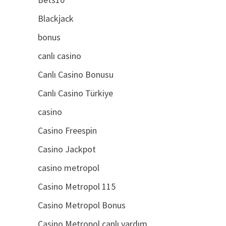
Blackjack
bonus
canlı casino
Canlı Casino Bonusu
Canlı Casino Türkiye
casino
Casino Freespin
Casino Jackpot
casino metropol
Casino Metropol 115
Casino Metropol Bonus
Casino Metropol canlı yardım