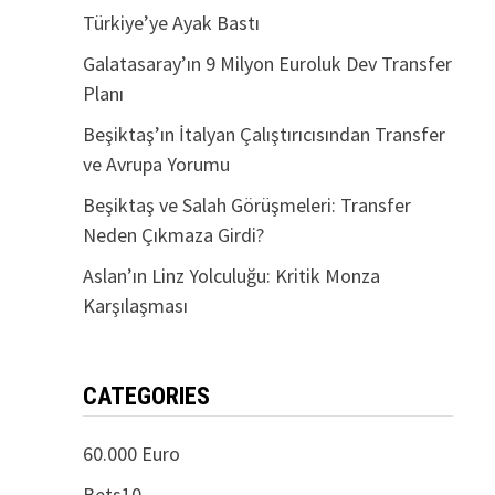
Türkiye’ye Ayak Bastı
Galatasaray’ın 9 Milyon Euroluk Dev Transfer
Planı
Beşiktaş’ın İtalyan Çalıştırıcısından Transfer
ve Avrupa Yorumu
Beşiktaş ve Salah Görüşmeleri: Transfer
Neden Çıkmaza Girdi?
Aslan’ın Linz Yolculuğu: Kritik Monza
Karşılaşması
CATEGORIES
60.000 Euro
Bets10