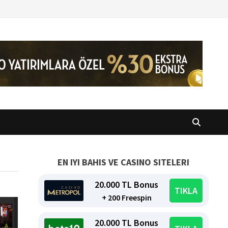
EN IYI BAHIS VE CASINO SITELERI
20.000 TL Bonus
TIKLA
+ 200 Freespin
20.000 TL Bonus