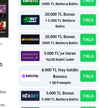
TIKLA
5000 TL Bedava Bahis
20.000 TL Bonus
TIKLA
+ 5.000 TL Bedava
Bahis
20.000 TL Bonus
TIKLA
3000 TL Bedava Bahis
U
/
5.000 TL'ye Varan
TIKLA
%100 Nakit İade!
o
6.000 TL Hoş Geldin
TIKLA
Bonusu
+ 80 Freespin
line
5.000 TL Bonus
TIKLA
5.000 TL Bedava Bahis
ını