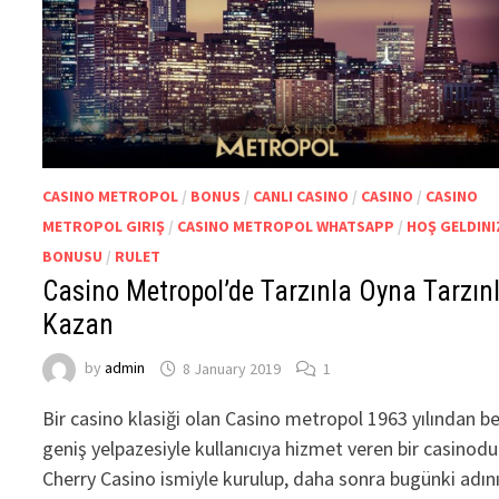
CASINO METROPOL
/
BONUS
/
CANLI CASINO
/
CASINO
/
CASINO
METROPOL GIRIŞ
/
CASINO METROPOL WHATSAPP
/
HOŞ GELDINI
BONUSU
/
RULET
Casino Metropol’de Tarzınla Oyna Tarzın
Kazan
by
admin
8 January 2019
1
Bir casino klasiği olan Casino metropol 1963 yılından be
geniş yelpazesiyle kullanıcıya hizmet veren bir casinodu
Cherry Casino ismiyle kurulup, daha sonra bugünki adın