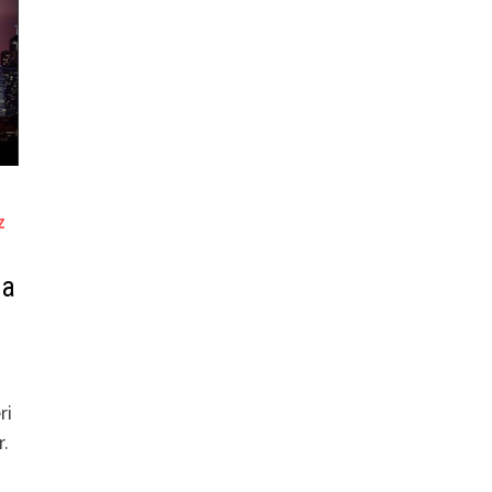
Z
la
ri
r.
ı