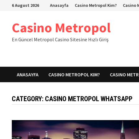
Skip
6 August 2026
Anasayfa
Casino Metropol Kim?
Casino M
to
content
Casino Metropol
En Güncel Metropol Casino Sitesine Hızlı Giriş
ANASAYFA
CASINO METROPOL KIM?
CASINO METR
CATEGORY:
CASINO METROPOL WHATSAPP