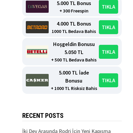
5.000 TL Bonus
TIKLA
+ 300 Freespin
4.000 TL Bonus
TIKLA
1000 TL Bedava Bahis
Hoşgeldin Bonusu
TIKLA
5.050 TL
+ 500 TL Bedava Bahis
5.000 TL İade
TIKLA
Bonusu
+ 1000 TL Risksiz Bahis
RECENT POSTS
İki Dev Arasında Rodri İçin Yeni Kapışma