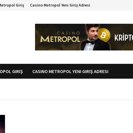
etropol Giriş
Casino Metropol Yeni Giriş Adresi
OPOL GIRIŞ
CASINO METROPOL YENI GIRIŞ ADRESI