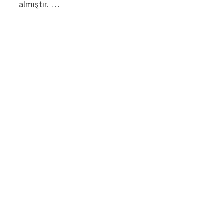
almıştır. …