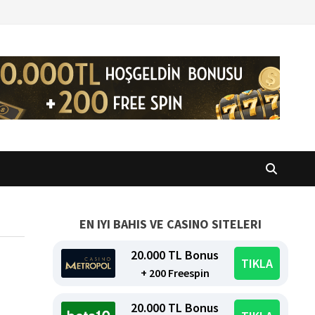
EN IYI BAHIS VE CASINO SITELERI
20.000 TL Bonus
TIKLA
+ 200 Freespin
20.000 TL Bonus