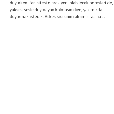
duyurken, fan sitesi olarak yeni olabilecek adresleri de,
yüksek sesle duymayan kalmasın diye, yazımızda
duyurmak istedik. Adres sırasının rakam sırasına …