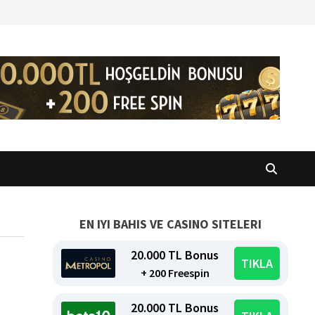
EN IYI BAHIS VE CASINO SITELERI
20.000 TL Bonus
TIKLA
+ 200 Freespin
20.000 TL Bonus