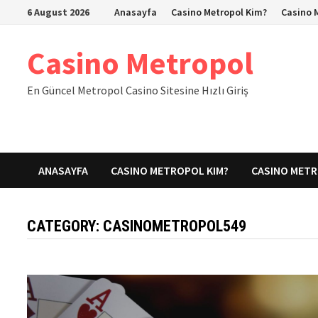
Skip
6 August 2026
Anasayfa
Casino Metropol Kim?
Casino M
to
content
Casino Metropol
En Güncel Metropol Casino Sitesine Hızlı Giriş
ANASAYFA
CASINO METROPOL KIM?
CASINO METR
CATEGORY:
CASINOMETROPOL549