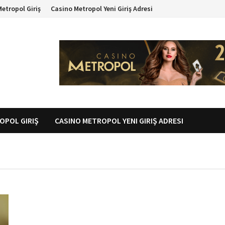
etropol Giriş
Casino Metropol Yeni Giriş Adresi
OPOL GIRIŞ
CASINO METROPOL YENI GIRIŞ ADRESI