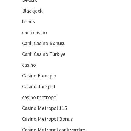
Blackjack
bonus
canlı casino
Canlı Casino Bonusu
Canlı Casino Türkiye
casino
Casino Freespin
Casino Jackpot
casino metropol
Casino Metropol 115
Casino Metropol Bonus
Casino Metropol canlı yardım