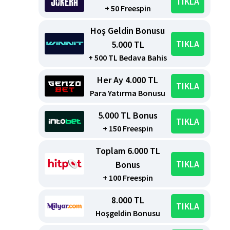
TIKLA
+ 50 Freespin
Hoş Geldin Bonusu
TIKLA
5.000 TL
+ 500 TL Bedava Bahis
Her Ay 4.000 TL
TIKLA
Para Yatırma Bonusu
5.000 TL Bonus
TIKLA
+ 150 Freespin
Toplam 6.000 TL
TIKLA
Bonus
+ 100 Freespin
8.000 TL
TIKLA
Hoşgeldin Bonusu