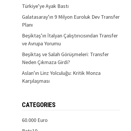
Türkiye’ye Ayak Bastı
Galatasaray’ın 9 Milyon Euroluk Dev Transfer
Planı
Beşiktaş’ın İtalyan Çalıştırıcısından Transfer
ve Avrupa Yorumu
Beşiktaş ve Salah Görüşmeleri: Transfer
Neden Çıkmaza Girdi?
Aslan’ın Linz Yolculuğu: Kritik Monza
Karşılaşması
CATEGORIES
60.000 Euro
Bets10