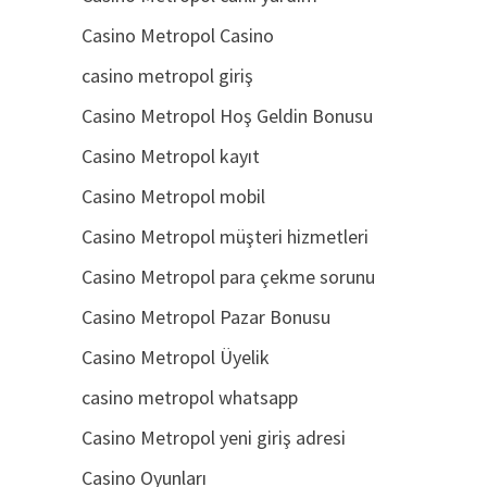
Casino Metropol Casino
casino metropol giriş
Casino Metropol Hoş Geldin Bonusu
Casino Metropol kayıt
Casino Metropol mobil
Casino Metropol müşteri hizmetleri
Casino Metropol para çekme sorunu
Casino Metropol Pazar Bonusu
Casino Metropol Üyelik
casino metropol whatsapp
Casino Metropol yeni giriş adresi
Casino Oyunları