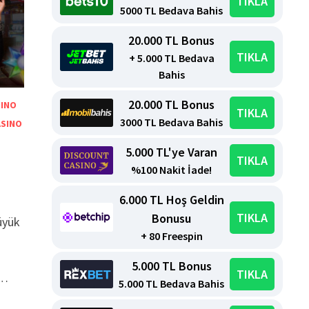
TIKLA
5000 TL Bedava Bahis
20.000 TL Bonus
TIKLA
+ 5.000 TL Bedava
Bahis
20.000 TL Bonus
SINO
TIKLA
3000 TL Bedava Bahis
ASINO
5.000 TL'ye Varan
TIKLA
%100 Nakit İade!
6.000 TL Hoş Geldin
TIKLA
Bonusu
üyük
+ 80 Freespin
5.000 TL Bonus
TIKLA
 …
5.000 TL Bedava Bahis