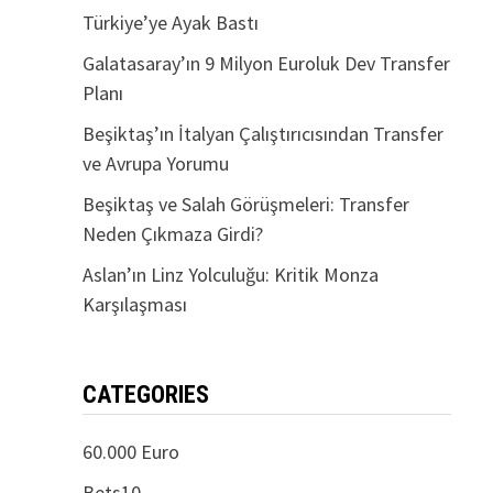
Türkiye’ye Ayak Bastı
Galatasaray’ın 9 Milyon Euroluk Dev Transfer
Planı
Beşiktaş’ın İtalyan Çalıştırıcısından Transfer
ve Avrupa Yorumu
Beşiktaş ve Salah Görüşmeleri: Transfer
Neden Çıkmaza Girdi?
Aslan’ın Linz Yolculuğu: Kritik Monza
Karşılaşması
CATEGORIES
60.000 Euro
Bets10