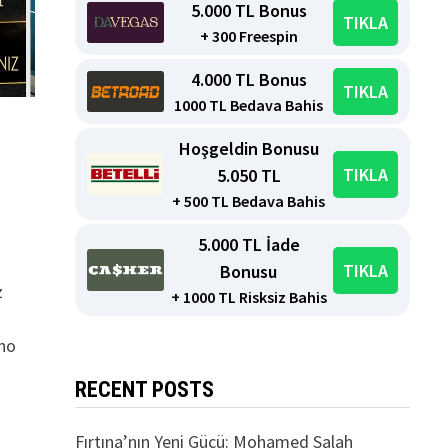
5.000 TL Bonus
TIKLA
+ 300 Freespin
4.000 TL Bonus
TIKLA
1000 TL Bedava Bahis
Hoşgeldin Bonusu
TIKLA
5.050 TL
+ 500 TL Bedava Bahis
5.000 TL İade
TIKLA
Bonusu
z
+ 1000 TL Risksiz Bahis
ino
RECENT POSTS
Fırtına’nın Yeni Gücü: Mohamed Salah