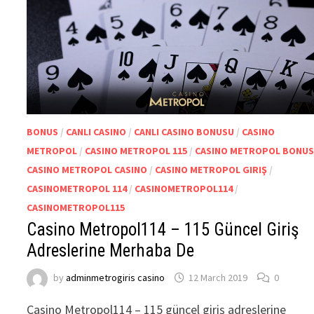
BONUS
/
CANLI CASINO
/
CANLI CASINO BONUSU
/
CASINO
METROPOL
/
CASINO METROPOL 115
/
CASINO METROPOL BONU
CASINO METROPOL CASINO
/
CASINO METROPOL GIRIŞ
/
CASINOMETROPOL 114
/
CASINOMETROPOL114
/
CASINOMETROPOL115
Casino Metropol114 – 115 Güncel Giriş
Adreslerine Merhaba De
by
adminmetrogiris casino
12 March 2019
0
Casino Metropol114 – 115 güncel giriş adreslerine