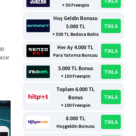
TIKLA
+ 50 Freespin
Hoş Geldin Bonusu
TIKLA
5.000 TL
+ 500 TL Bedava Bahis
Her Ay 4.000 TL
00
TIKLA
Para Yatırma Bonusu
Pazar
5.000 TL Bonus
TIKLA
+ 150 Freespin
Toplam 6.000 TL
TIKLA
Bonus
+ 100 Freespin
8.000 TL
TIKLA
Hoşgeldin Bonusu