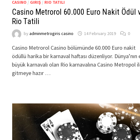
CASINO
/
GIRIŞ
/
RIO TATILI
Casino Metrorol 60.000 Euro Nakit Ödül 
Rio Tatili
by
adminmetrogiris casino
14 February 2019
0
Casino Metrorol Casino bölümünde 60.000 Euro nakit
ödüllü harika bir karnaval haftası düzenliyor. Dünya’nın 
büyük karnavalı olan Rio karnavalına Casino Metropol il
gitmeye hazır …