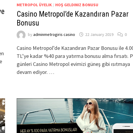
METROPOL ÜYELIK
/
HOŞ GELDINIZ BONUSU
ve
Casino Metropol’de Kazandıran Pazar
Bonusu
by
adminmetrogiris casino
22 January 2019
0
Casino Metropol’de Kazandıran Pazar Bonusu ile 4.0
en
TL’ye kadar %40 para yatırma bonusu alma fırsatı. 
e
günleri Casino Metropol evimizi güneş gibi ısıtmaya
devam ediyor. …