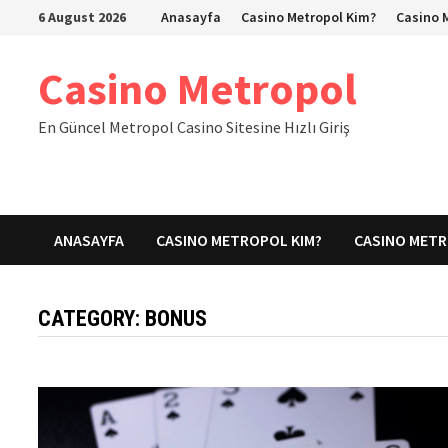
Skip
6 August 2026
Anasayfa
Casino Metropol Kim?
Casino M
to
content
Casino Metropol
En Güncel Metropol Casino Sitesine Hızlı Giriş
ANASAYFA
CASINO METROPOL KIM?
CASINO METR
CATEGORY:
BONUS