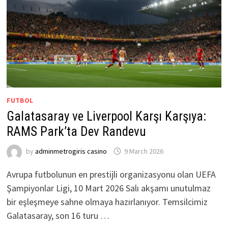
FUTBOL
Galatasaray ve Liverpool Karşı Karşıya:
RAMS Park’ta Dev Randevu
by
adminmetrogiris casino
9 March 2026
Avrupa futbolunun en prestijli organizasyonu olan UEFA
Şampiyonlar Ligi, 10 Mart 2026 Salı akşamı unutulmaz
bir eşleşmeye sahne olmaya hazırlanıyor. Temsilcimiz
Galatasaray, son 16 turu …