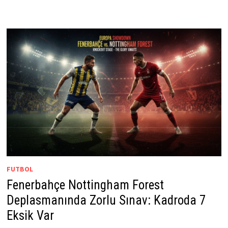
FUTBOL
Fenerbahçe Nottingham Forest
Deplasmanında Zorlu Sınav: Kadroda 7
Eksik Var