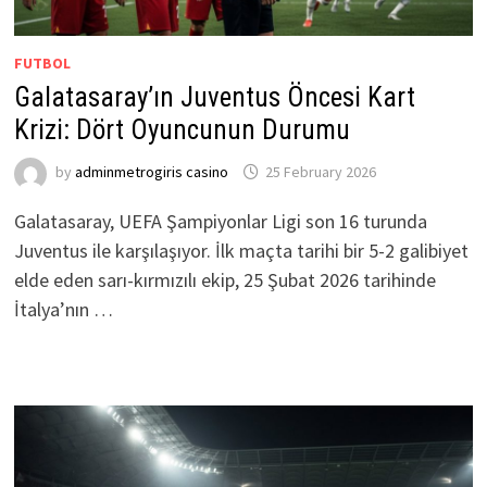
FUTBOL
Galatasaray’ın Juventus Öncesi Kart
Krizi: Dört Oyuncunun Durumu
by
adminmetrogiris casino
25 February 2026
Galatasaray, UEFA Şampiyonlar Ligi son 16 turunda
Juventus ile karşılaşıyor. İlk maçta tarihi bir 5-2 galibiyet
elde eden sarı-kırmızılı ekip, 25 Şubat 2026 tarihinde
İtalya’nın …