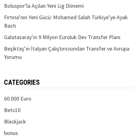
İki Dev Arasında Rodri İçin Yeni Kapışma
Boluspor’la Açılan Yeni Lig Dönemi
Fırtına’nın Yeni Gücü: Mohamed Salah Türkiye’ye Ayak
Bastı
Galatasaray’ın 9 Milyon Euroluk Dev Transfer Planı
Beşiktaş’ın İtalyan Çalıştırıcısından Transfer ve Avrupa
Yorumu
CATEGORIES
60.000 Euro
Bets10
Blackjack