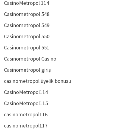
casinometropol
CasinoMetropol 114
Casinometropol 548
Casinometropol 549
Casinometropol 550
Casinometropol 551
Casinometropol Casino
Casinometropol giriş
casinometropol üyelik bonusu
CasinoMetropol114
CasinoMetropol115
casinometropol116
casinometropol117