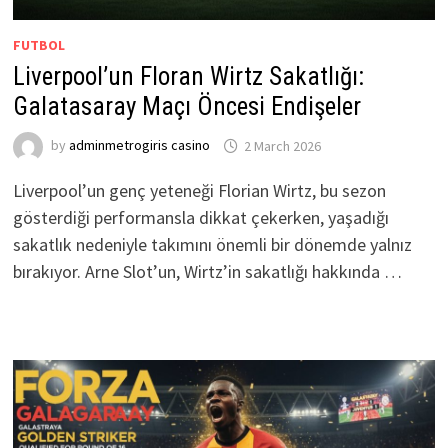
FUTBOL
Liverpool’un Floran Wirtz Sakatlığı:
Galatasaray Maçı Öncesi Endişeler
by
adminmetrogiris casino
2 March 2026
Liverpool’un genç yeteneği Florian Wirtz, bu sezon
gösterdiği performansla dikkat çekerken, yaşadığı
sakatlık nedeniyle takımını önemli bir dönemde yalnız
bırakıyor. Arne Slot’un, Wirtz’in sakatlığı hakkında …