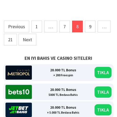
Posts
Previous
1
…
7
8
9
…
pagination
21
Next
EN IYI BAHIS VE CASINO SITELERI
20.000 TL Bonus
TIKLA
+ 200 Freespin
20.000 TL Bonus
TIKLA
5000 TL Bedava Bahis
20.000 TL Bonus
TIKLA
+ 5.000 TL Bedava Bahis