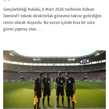
Gençlerbirliği Kulübü, 6 Mart 2026 tarihinde Volkan
Demirel’i teknik direktörlük görevine tekrar getirdiğini
resmi olarak duyurdu. Bu sezon içinde kısa bir süre
görev yapmış olan …