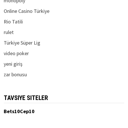
monopoly
Online Casino Türkiye
Rio Tatili
rulet
Türkiye Süper Lig
video poker
yeni giriş
zar bonusu
TAVSIYE SITELER
Bets10Cep10