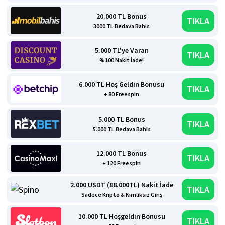
20.000 TL Bonus
TIKLA
3000 TL Bedava Bahis
5.000 TL'ye Varan
TIKLA
%100 Nakit İade!
6.000 TL Hoş Geldin Bonusu
TIKLA
+ 80 Freespin
5.000 TL Bonus
TIKLA
5.000 TL Bedava Bahis
12.000 TL Bonus
TIKLA
+ 120 Freespin
2.000 USDT (88.000TL) Nakit İade
TIKLA
Sadece Kripto & Kimliksiz Giriş
10.000 TL Hoşgeldin Bonusu
TIKLA