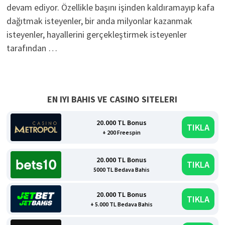
devam ediyor. Özellikle başını işinden kaldıramayıp kafa
dağıtmak isteyenler, bir anda milyonlar kazanmak
isteyenler, hayallerini gerçekleştirmek isteyenler
tarafından …
EN IYI BAHIS VE CASINO SITELERI
20.000 TL Bonus
TIKLA
+ 200 Freespin
20.000 TL Bonus
TIKLA
5000 TL Bedava Bahis
20.000 TL Bonus
TIKLA
+ 5.000 TL Bedava Bahis