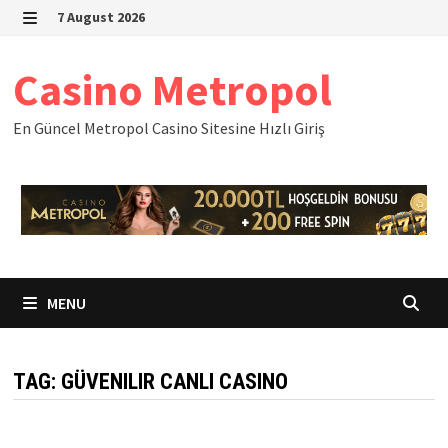
Skip
7 August 2026
to
MENU
content
Casino Metropol
En Güncel Metropol Casino Sitesine Hızlı Giriş
MENU
TAG:
GÜVENILIR CANLI CASINO