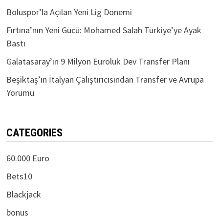
Boluspor’la Açılan Yeni Lig Dönemi
Fırtına’nın Yeni Gücü: Mohamed Salah Türkiye’ye Ayak
Bastı
Galatasaray’ın 9 Milyon Euroluk Dev Transfer Planı
Beşiktaş’ın İtalyan Çalıştırıcısından Transfer ve Avrupa
Yorumu
CATEGORIES
60.000 Euro
Bets10
Blackjack
bonus