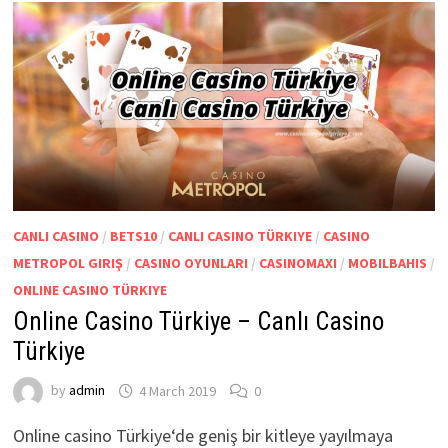
CANLI CASINO
/
BETS10
/
CANLI CASINO TÜRKIYE
/
CASINO
METROPOL GIRIŞ
/
CASINO OYUNLARI
/
CASINOMAXI
/
MOBILBAHIS
/
ONLINE CASINO TÜRKIYE
Online Casino Türkiye – Canlı Casino
Türkiye
by
admin
4 March 2019
0
Online casino Türkiye‘de geniş bir kitleye yayılmaya