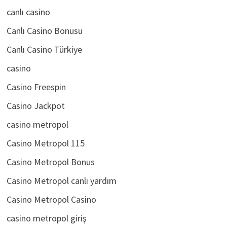
canlı casino
Canlı Casino Bonusu
Canlı Casino Türkiye
casino
Casino Freespin
Casino Jackpot
casino metropol
Casino Metropol 115
Casino Metropol Bonus
Casino Metropol canlı yardım
Casino Metropol Casino
casino metropol giriş