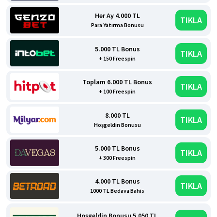
Her Ay 4.000 TL
TIKLA
Para Yatırma Bonusu
5.000 TL Bonus
TIKLA
+ 150 Freespin
Toplam 6.000 TL Bonus
TIKLA
+ 100 Freespin
8.000 TL
TIKLA
Hoşgeldin Bonusu
5.000 TL Bonus
TIKLA
+ 300 Freespin
4.000 TL Bonus
TIKLA
1000 TL Bedava Bahis
Hoşgeldin Bonusu 5.050 TL