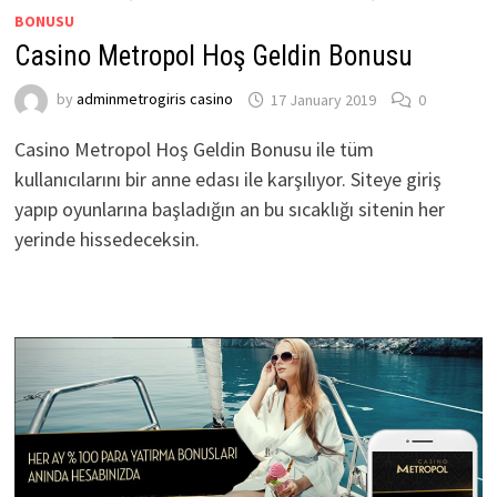
BONUSU
Casino Metropol Hoş Geldin Bonusu
by
adminmetrogiris casino
17 January 2019
0
Casino Metropol Hoş Geldin Bonusu ile tüm
kullanıcılarını bir anne edası ile karşılıyor. Siteye giriş
yapıp oyunlarına başladığın an bu sıcaklığı sitenin her
yerinde hissedeceksin.