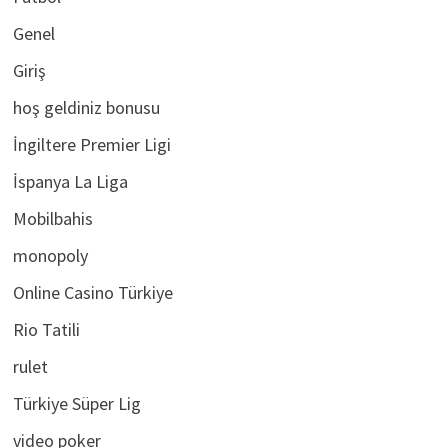
Genel
Giriş
hoş geldiniz bonusu
İngiltere Premier Ligi
İspanya La Liga
Mobilbahis
monopoly
Online Casino Türkiye
Rio Tatili
rulet
Türkiye Süper Lig
video poker