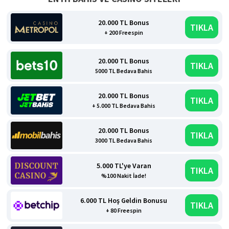
20.000 TL Bonus
TIKLA
+ 200 Freespin
20.000 TL Bonus
TIKLA
5000 TL Bedava Bahis
20.000 TL Bonus
TIKLA
+ 5.000 TL Bedava Bahis
20.000 TL Bonus
TIKLA
3000 TL Bedava Bahis
5.000 TL'ye Varan
TIKLA
%100 Nakit İade!
6.000 TL Hoş Geldin Bonusu
TIKLA
+ 80 Freespin