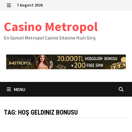
Skip
7 August 2026
to
MENU
content
Casino Metropol
En Güncel Metropol Casino Sitesine Hızlı Giriş
MENU
TAG:
HOŞ GELDINIZ BONUSU