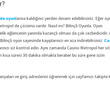
r?
’de oyun
larına kaldığınız yerden devam edebilirsiniz. Eğer oy
ropol de çözümü vardır. Nasıl mı? Bilinçli Oyunla. Oyun
lik eğlencenin yanında kazançlı olması da çok cezbedicidir.
linçli oyun sayesinde kayıplarınızı en aza indirebilirsiniz.
Ca
arınızı siz kontrol edin. Aynı zamanda Casino Metropol her si
n kısa süresi 30 dakika olmakla beraber bu süre gene sizin
yaları ve giriş adreslerini öğrenmek için sayfamızı takipte k