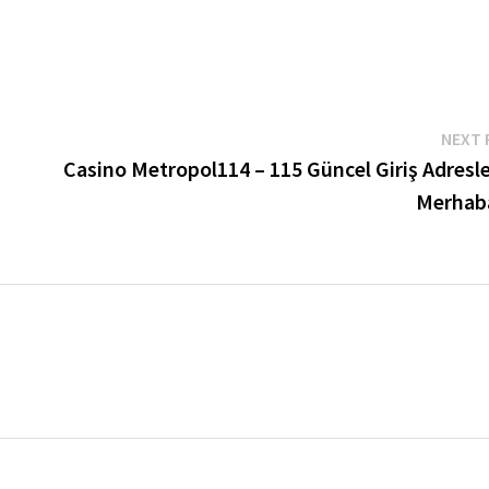
NEXT 
Casino Metropol114 – 115 Güncel Giriş Adresl
Merhab