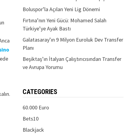
Boluspor’la Açılan Yeni Lig Dönemi
Fırtına’nın Yeni Gücü: Mohamed Salah
un
Türkiye’ye Ayak Bastı
Galatasaray’ın 9 Milyon Euroluk Dev Transfer
 Anca
Planı
sino
tede
Beşiktaş’ın İtalyan Çalıştırıcısından Transfer
ve Avrupa Yorumu
CATEGORIES
alın.
60.000 Euro
Bets10
Blackjack