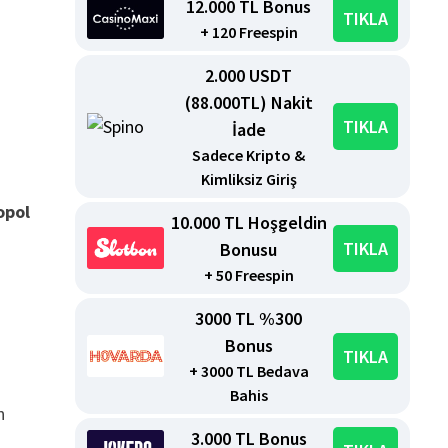
12.000 TL Bonus
TIKLA
+ 120 Freespin
2.000 USDT
(88.000TL) Nakit
TIKLA
İade
Sadece Kripto &
Kimliksiz Giriş
opol
10.000 TL Hoşgeldin
TIKLA
Bonusu
+ 50 Freespin
3000 TL %300
Bonus
TIKLA
+ 3000 TL Bedava
Bahis
n
3.000 TL Bonus