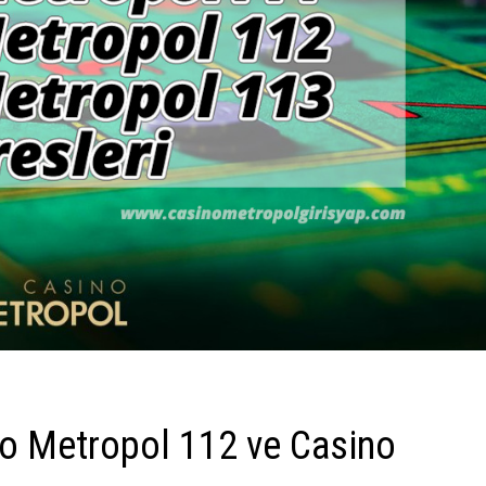
o Metropol 112 ve Casino