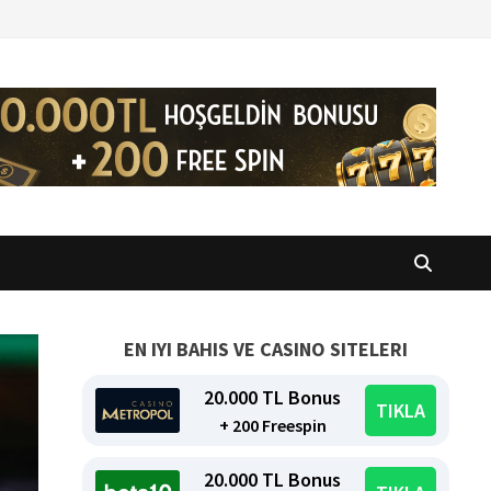
EN IYI BAHIS VE CASINO SITELERI
20.000 TL Bonus
TIKLA
+ 200 Freespin
20.000 TL Bonus