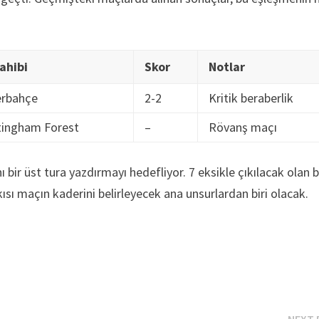
ahibi
Skor
Notlar
erbahçe
2-2
Kritik beraberlik
tingham Forest
–
Rövanş maçı
ı bir üst tura yazdırmayı hedefliyor. 7 eksikle çıkılacak olan 
sı maçın kaderini belirleyecek ana unsurlardan biri olacak.
NEXT 