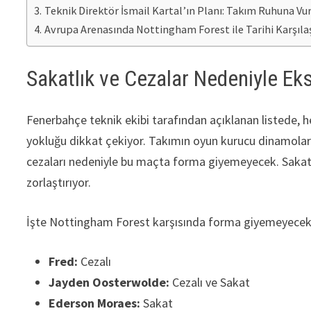
Teknik Direktör İsmail Kartal’ın Planı: Takım Ruhuna Vu
Avrupa Arenasında Nottingham Forest ile Tarihi Karşıl
Sakatlık ve Cezalar Nedeniyle Ek
Fenerbahçe teknik ekibi tarafından açıklanan listede,
yokluğu dikkat çekiyor. Takımın oyun kurucu dinamola
cezaları nedeniyle bu maçta forma giyemeyecek. Sakatlık
zorlaştırıyor.
İşte Nottingham Forest karşısında forma giyemeyecek o
Fred:
Cezalı
Jayden Oosterwolde:
Cezalı ve Sakat
Ederson Moraes:
Sakat