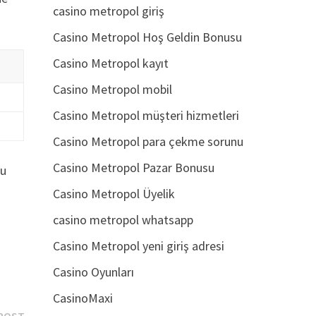
casino metropol giriş
Casino Metropol Hoş Geldin Bonusu
Casino Metropol kayıt
Casino Metropol mobil
Casino Metropol müşteri hizmetleri
Casino Metropol para çekme sorunu
Casino Metropol Pazar Bonusu
bu
Casino Metropol Üyelik
casino metropol whatsapp
Casino Metropol yeni giriş adresi
Casino Oyunları
CasinoMaxi
Next
POST