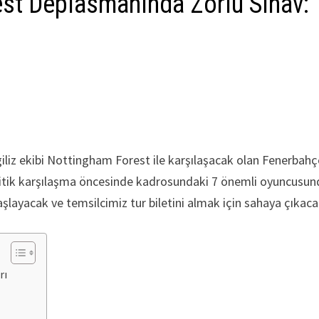
st Deplasmanında Zorlu Sınav:
iliz ekibi Nottingham Forest ile karşılaşacak olan Fenerbah
 kritik karşılaşma öncesinde kadrosundaki 7 önemli oyuncusu
layacak ve temsilcimiz tur biletini almak için sahaya çıkaca
rı