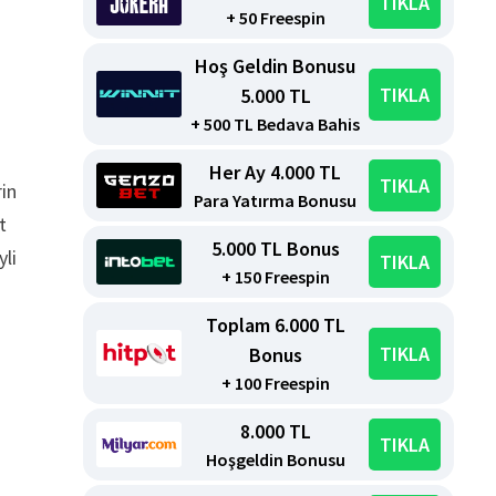
TIKLA
+ 50 Freespin
Hoş Geldin Bonusu
TIKLA
5.000 TL
+ 500 TL Bedava Bahis
Her Ay 4.000 TL
TIKLA
rin
Para Yatırma Bonusu
t
5.000 TL Bonus
yli
TIKLA
+ 150 Freespin
Toplam 6.000 TL
TIKLA
Bonus
+ 100 Freespin
8.000 TL
TIKLA
Hoşgeldin Bonusu