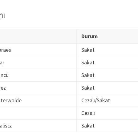
mı
Durum
oraes
Sakat
iar
Sakat
üncü
Sakat
rez
Sakat
sterwolde
Cezalı/Sakat
Cezalı
alisca
Sakat