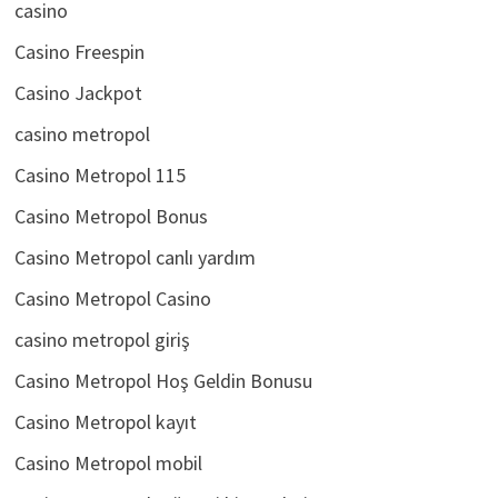
casino
Casino Freespin
Casino Jackpot
casino metropol
Casino Metropol 115
Casino Metropol Bonus
Casino Metropol canlı yardım
Casino Metropol Casino
casino metropol giriş
Casino Metropol Hoş Geldin Bonusu
Casino Metropol kayıt
Casino Metropol mobil