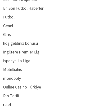
Casinometropol551
En Son Futbol Haberleri
Futbol
Genel
Giriş
hoş geldiniz bonusu
İngiltere Premier Ligi
İspanya La Liga
Mobilbahis
monopoly
Online Casino Türkiye
Rio Tatili