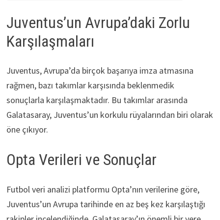
Juventus’un Avrupa’daki Zorlu
Karşılaşmaları
Juventus, Avrupa’da birçok başarıya imza atmasına
rağmen, bazı takımlar karşısında beklenmedik
sonuçlarla karşılaşmaktadır. Bu takımlar arasında
Galatasaray, Juventus’un korkulu rüyalarından biri olarak
öne çıkıyor.
Opta Verileri ve Sonuçlar
Futbol veri analizi platformu Opta’nın verilerine göre,
Juventus’un Avrupa tarihinde en az beş kez karşılaştığı
rakipler incelendiğinde, Galatasaray’ın önemli bir yere