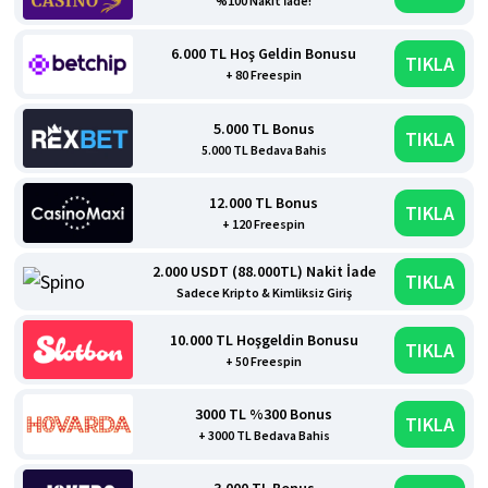
%100 Nakit İade!
6.000 TL Hoş Geldin Bonusu
TIKLA
+ 80 Freespin
5.000 TL Bonus
TIKLA
5.000 TL Bedava Bahis
12.000 TL Bonus
TIKLA
+ 120 Freespin
2.000 USDT (88.000TL) Nakit İade
TIKLA
Sadece Kripto & Kimliksiz Giriş
10.000 TL Hoşgeldin Bonusu
TIKLA
+ 50 Freespin
3000 TL %300 Bonus
TIKLA
+ 3000 TL Bedava Bahis