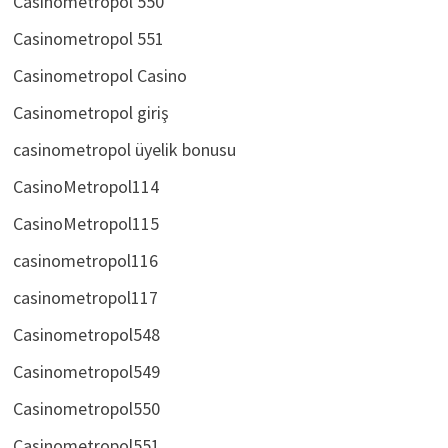
Casinometropol 550
Casinometropol 551
Casinometropol Casino
Casinometropol giriş
casinometropol üyelik bonusu
CasinoMetropol114
CasinoMetropol115
casinometropol116
casinometropol117
Casinometropol548
Casinometropol549
Casinometropol550