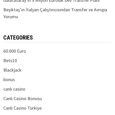
Galatasaray’ın 9 Milyon Euroluk Dev Transfer Planı
Beşiktaş’ın İtalyan Çalıştırıcısından Transfer ve Avrupa
Yorumu
CATEGORIES
60.000 Euro
Bets10
Blackjack
bonus
canlı casino
Canlı Casino Bonusu
Canlı Casino Türkiye