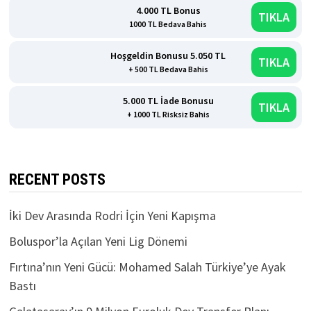
4.000 TL Bonus
TIKLA
1000 TL Bedava Bahis
Hoşgeldin Bonusu 5.050 TL
TIKLA
+ 500 TL Bedava Bahis
5.000 TL İade Bonusu
TIKLA
+ 1000 TL Risksiz Bahis
RECENT POSTS
İki Dev Arasında Rodri İçin Yeni Kapışma
Boluspor’la Açılan Yeni Lig Dönemi
Fırtına’nın Yeni Gücü: Mohamed Salah Türkiye’ye Ayak
Bastı