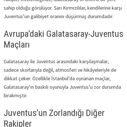
sahip olduğu görülüyor. Sarı Kırmızılılar, kendilerine karşı
Juventus’un galibiyet oranını düşürmüş durumdadır.
Avrupa’daki Galatasaray-Juventus
Maçları
Galatasaray ile Juventus arasındaki karşılaşmalar,
sadece skorlarıyla değil, atmosferi ve hikâyeleriyle de
dikkat çeker. Özellikle İstanbul’da oynanan maçlar,
Galatasaray’ın baskılı oyunuyla Juventus’u zor durumda
bırakmıştır.
Juventus’un Zorlandığı Diğer
Rakipler