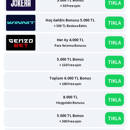
3.000 TL Bonus
TIKLA
+ 50 Freespin
Hoş Geldin Bonusu 5.000 TL
TIKLA
+ 500 TL Bedava Bahis
Her Ay 4.000 TL
TIKLA
Para Yatırma Bonusu
5.000 TL Bonus
TIKLA
+ 150 Freespin
Toplam 6.000 TL Bonus
TIKLA
+ 100 Freespin
8.000 TL
TIKLA
Hoşgeldin Bonusu
5.000 TL Bonus
TIKLA
+ 300 Freespin