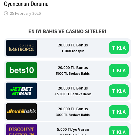
Oyuncunun Durumu
25 February 2026
EN IYI BAHIS VE CASINO SITELERI
20.000 TL Bonus
TIKLA
+ 200 Freespin
20.000 TL Bonus
TIKLA
5000 TL Bedava Bahis
20.000 TL Bonus
TIKLA
+ 5.000 TL Bedava Bahis
20.000 TL Bonus
TIKLA
3000 TL Bedava Bahis
5.000 TL'ye Varan
TIKLA