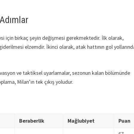
 Adımlar
esi için birkaç şeyin değişmesi gerekmektedir. İlk olarak,
derilmesi elzemdir. İkinci olarak, atak hattının gol yollarınd
tivasyon ve taktiksel uyarlamalar, sezonun kalan bölümünde
oplama, Milan’ın tek çıkış yoludur.
Beraberlik
Mağlubiyet
Puan
–
–
67