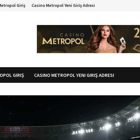
etropol Giriş
Casino Metropol Yeni Giriş Adresi
OPOL GIRIŞ
CASINO METROPOL YENI GIRIŞ ADRESI