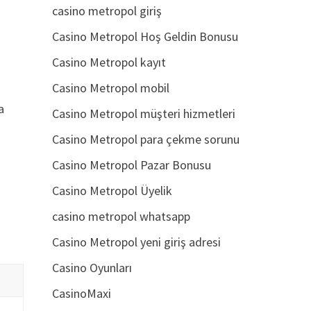
casino metropol giriş
Casino Metropol Hoş Geldin Bonusu
Casino Metropol kayıt
Casino Metropol mobil
a
Casino Metropol müşteri hizmetleri
Casino Metropol para çekme sorunu
Casino Metropol Pazar Bonusu
Casino Metropol Üyelik
casino metropol whatsapp
Casino Metropol yeni giriş adresi
Casino Oyunları
CasinoMaxi