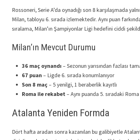
Rossoneri, Serie A’da oynadığı son 8 karşılaşmada yaln
Milan, tabloyu 6. sırada izlemektedir. Aynı puan farkın
sıralama, Milan’ın Şampiyonlar Ligi hedefini ciddi şekild
Milan’ın Mevcut Durumu
36 maç oynandı
– Sezonun yarısından fazlası ta
67 puan
– Ligde 6. sırada konumlanıyor
Son 8 maç
– 5 yenilgi, 1 beraberlik kayıtlı
Roma ile rekabet
– Aynı puanda 5. sıradaki Roma 
Atalanta Yeniden Formda
Dört hafta aradan sonra kazanılan bu galibiyetle Atalant