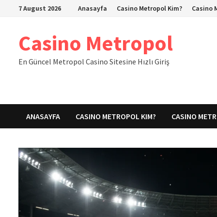
Skip
7 August 2026
Anasayfa
Casino Metropol Kim?
Casino M
to
content
Casino Metropol
En Güncel Metropol Casino Sitesine Hızlı Giriş
ANASAYFA
CASINO METROPOL KIM?
CASINO METR