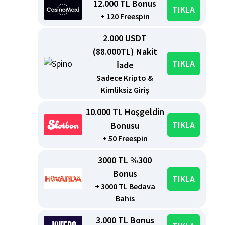
12.000 TL Bonus
TIKLA
+ 120 Freespin
2.000 USDT
(88.000TL) Nakit
TIKLA
İade
Sadece Kripto &
Kimliksiz Giriş
10.000 TL Hoşgeldin
TIKLA
Bonusu
+ 50 Freespin
3000 TL %300
Bonus
TIKLA
+ 3000 TL Bedava
Bahis
3.000 TL Bonus