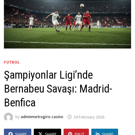
FUTBOL
Şampiyonlar Ligi’nde
Bernabeu Savaşı: Madrid-
Benfica
by
adminmetrogiris casino
24 February 2026
SHARE
SHARE
PIN IT
SHARE