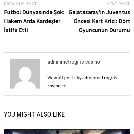
Post
Previous
N
PREVIOUS POST
NEXT POST
post:
p
Futbol Dünyasında Şok:
Galatasaray’ın Juventus
navigation
Hakem Arda Kardeşler
Öncesi Kart Krizi: Dört
İstifa Etti
Oyuncunun Durumu
adminmetrogiris casino
View all posts by adminmetrogiris
casino →
YOU MIGHT ALSO LIKE