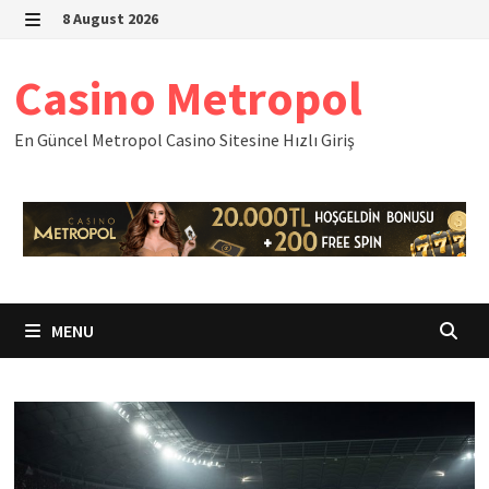
Skip
8 August 2026
to
MENU
content
Casino Metropol
En Güncel Metropol Casino Sitesine Hızlı Giriş
MENU