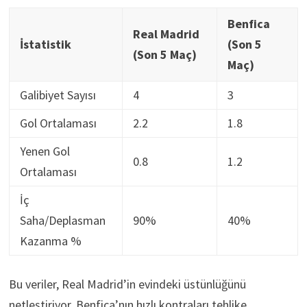
Benfica
Real Madrid
İstatistik
(Son 5
(Son 5 Maç)
Maç)
Galibiyet Sayısı
4
3
Gol Ortalaması
2.2
1.8
Yenen Gol
0.8
1.2
Ortalaması
İç
Saha/Deplasman
90%
40%
Kazanma %
Bu veriler, Real Madrid’in evindeki üstünlüğünü
netleştiriyor. Benfica’nın hızlı kontraları tehlike