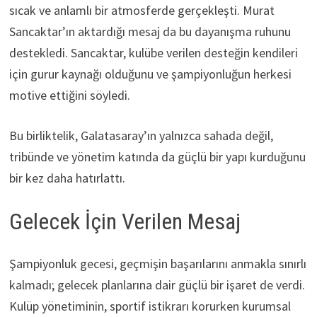
sıcak ve anlamlı bir atmosferde gerçekleşti. Murat
Sancaktar’ın aktardığı mesaj da bu dayanışma ruhunu
destekledi. Sancaktar, kulübe verilen desteğin kendileri
için gurur kaynağı olduğunu ve şampiyonluğun herkesi
motive ettiğini söyledi.
Bu birliktelik, Galatasaray’ın yalnızca sahada değil,
tribünde ve yönetim katında da güçlü bir yapı kurduğunu
bir kez daha hatırlattı.
Gelecek İçin Verilen Mesaj
Şampiyonluk gecesi, geçmişin başarılarını anmakla sınırlı
kalmadı; gelecek planlarına dair güçlü bir işaret de verdi.
Kulüp yönetiminin, sportif istikrarı korurken kurumsal