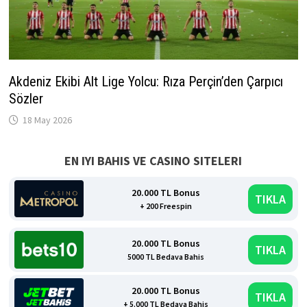
Akdeniz Ekibi Alt Lige Yolcu: Rıza Perçin’den Çarpıcı
Sözler
18 May 2026
EN IYI BAHIS VE CASINO SITELERI
20.000 TL Bonus
TIKLA
+ 200 Freespin
20.000 TL Bonus
TIKLA
5000 TL Bedava Bahis
20.000 TL Bonus
TIKLA
+ 5.000 TL Bedava Bahis