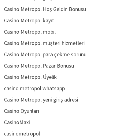
casino metropol giriş
Casino Metropol Hoş Geldin Bonusu
Casino Metropol kayıt
Casino Metropol mobil
Casino Metropol müşteri hizmetleri
Casino Metropol para çekme sorunu
Casino Metropol Pazar Bonusu
Casino Metropol Üyelik
casino metropol whatsapp
Casino Metropol yeni giriş adresi
Casino Oyunları
CasinoMaxi