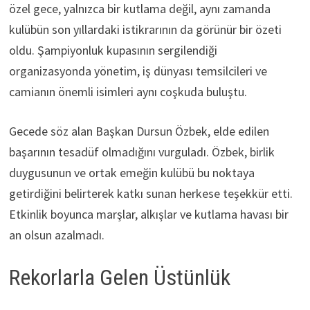
özel gece, yalnızca bir kutlama değil, aynı zamanda
kulübün son yıllardaki istikrarının da görünür bir özeti
oldu. Şampiyonluk kupasının sergilendiği
organizasyonda yönetim, iş dünyası temsilcileri ve
camianın önemli isimleri aynı coşkuda buluştu.
Gecede söz alan Başkan Dursun Özbek, elde edilen
başarının tesadüf olmadığını vurguladı. Özbek, birlik
duygusunun ve ortak emeğin kulübü bu noktaya
getirdiğini belirterek katkı sunan herkese teşekkür etti.
Etkinlik boyunca marşlar, alkışlar ve kutlama havası bir
an olsun azalmadı.
Rekorlarla Gelen Üstünlük