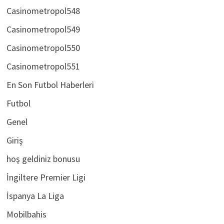
casinometropol117
Casinometropol548
Casinometropol549
Casinometropol550
Casinometropol551
En Son Futbol Haberleri
Futbol
Genel
Giriş
hoş geldiniz bonusu
İngiltere Premier Ligi
İspanya La Liga