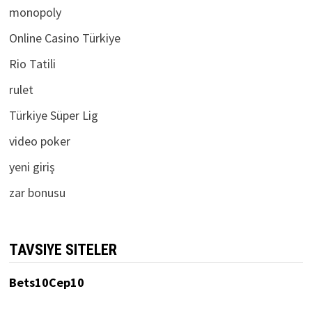
Mobilbahis
monopoly
Online Casino Türkiye
Rio Tatili
rulet
Türkiye Süper Lig
video poker
yeni giriş
zar bonusu
TAVSIYE SITELER
Bets10Cep10