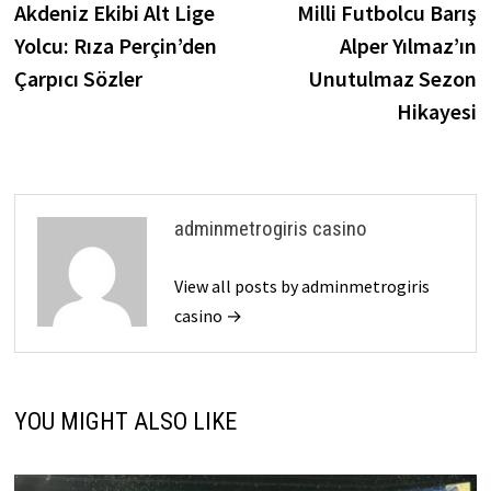
post:
p
Akdeniz Ekibi Alt Lige
Milli Futbolcu Barış
navigation
Yolcu: Rıza Perçin’den
Alper Yılmaz’ın
Çarpıcı Sözler
Unutulmaz Sezon
Hikayesi
adminmetrogiris casino
View all posts by adminmetrogiris
casino →
YOU MIGHT ALSO LIKE