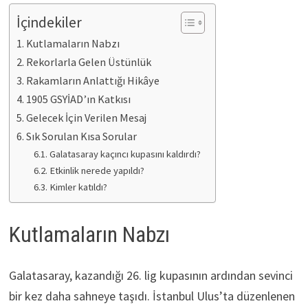
İçindekiler
Kutlamaların Nabzı
Rekorlarla Gelen Üstünlük
Rakamların Anlattığı Hikâye
1905 GSYİAD’ın Katkısı
Gelecek İçin Verilen Mesaj
Sık Sorulan Kısa Sorular
Galatasaray kaçıncı kupasını kaldırdı?
Etkinlik nerede yapıldı?
Kimler katıldı?
Kutlamaların Nabzı
Galatasaray, kazandığı 26. lig kupasının ardından sevinci
bir kez daha sahneye taşıdı. İstanbul Ulus’ta düzenlenen