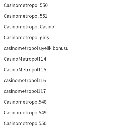
Casinometropol 550
Casinometropol 551
Casinometropol Casino
Casinometropol giriş
casinometropol üyelik bonusu
CasinoMetropol114
CasinoMetropol115
casinometropol116
casinometropol117
Casinometropol548
Casinometropol549
Casinometropol550