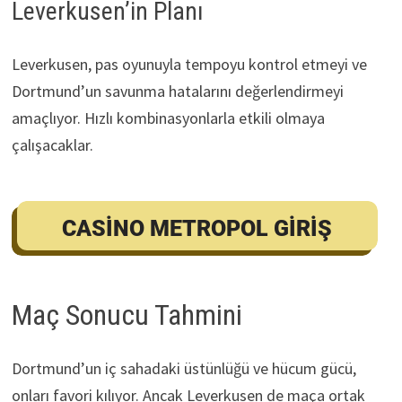
Leverkusen’in Planı
Leverkusen, pas oyunuyla tempoyu kontrol etmeyi ve
Dortmund’un savunma hatalarını değerlendirmeyi
amaçlıyor. Hızlı kombinasyonlarla etkili olmaya
çalışacaklar.
Maç Sonucu Tahmini
Dortmund’un iç sahadaki üstünlüğü ve hücum gücü,
onları favori kılıyor. Ancak Leverkusen de maça ortak