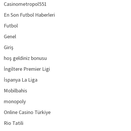
Casinometropol551
En Son Futbol Haberleri
Futbol
Genel
Giriş
hoş geldiniz bonusu
İngiltere Premier Ligi
İspanya La Liga
Mobilbahis
monopoly
Online Casino Türkiye
Rio Tatili