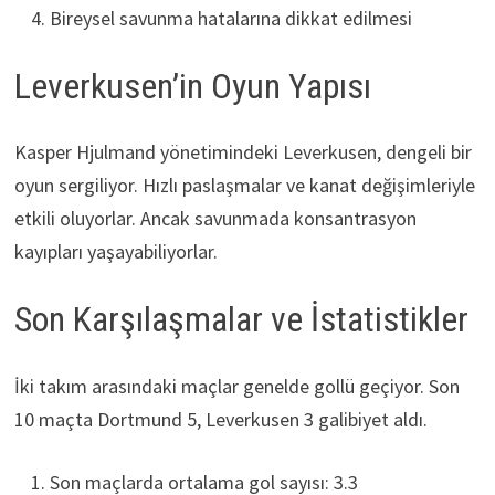
Bireysel savunma hatalarına dikkat edilmesi
Leverkusen’in Oyun Yapısı
Kasper Hjulmand yönetimindeki Leverkusen, dengeli bir
oyun sergiliyor. Hızlı paslaşmalar ve kanat değişimleriyle
etkili oluyorlar. Ancak savunmada konsantrasyon
kayıpları yaşayabiliyorlar.
Son Karşılaşmalar ve İstatistikler
İki takım arasındaki maçlar genelde gollü geçiyor. Son
10 maçta Dortmund 5, Leverkusen 3 galibiyet aldı.
Son maçlarda ortalama gol sayısı: 3.3