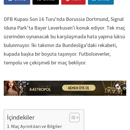
DFB Kupası Son 16 Turu’nda Borussia Dortmund, Signal
Iduna Park’ta Bayer Leverkusen’i konuk ediyor. Tek maç
üzerinden oynanacak bu karşılaşmada hata yapma lüksü
bulunmuyor. İki takımın da Bundesliga’daki rekabeti,
kupada başka bir boyuta taşınıyor. Futbolseverler,
tempolu ve çekişmeli bir maç bekliyor.
İçindekiler
Maç Ayrıntıları ve Bilgiler