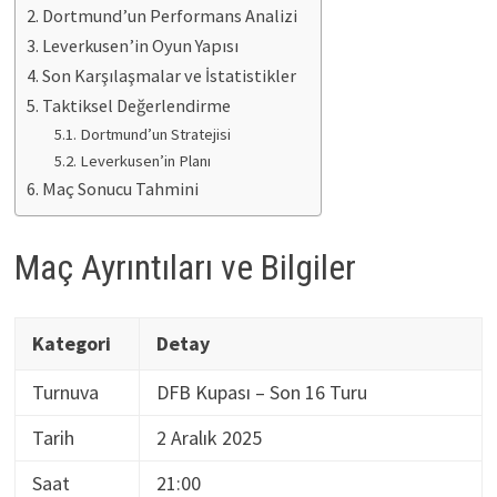
Dortmund’un Performans Analizi
Leverkusen’in Oyun Yapısı
Son Karşılaşmalar ve İstatistikler
Taktiksel Değerlendirme
Dortmund’un Stratejisi
Leverkusen’in Planı
Maç Sonucu Tahmini
Maç Ayrıntıları ve Bilgiler
Kategori
Detay
Turnuva
DFB Kupası – Son 16 Turu
Tarih
2 Aralık 2025
Saat
21:00