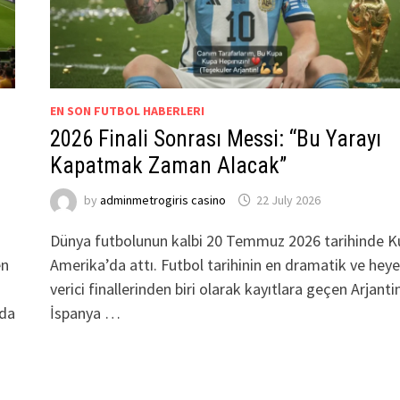
EN SON FUTBOL HABERLERI
2026 Finali Sonrası Messi: “Bu Yarayı
Kapatmak Zaman Alacak”
by
adminmetrogiris casino
22 July 2026
Dünya futbolunun kalbi 20 Temmuz 2026 tarihinde K
en
Amerika’da attı. Futbol tarihinin en dramatik ve hey
verici finallerinden biri olarak kayıtlara geçen Arjanti
ada
İspanya …