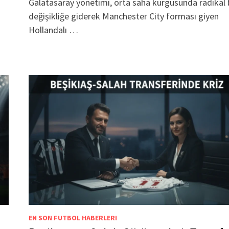
Galatasaray yönetimi, orta saha kurgusunda radikal 
değişikliğe giderek Manchester City forması giyen
Hollandalı …
EN SON FUTBOL HABERLERI