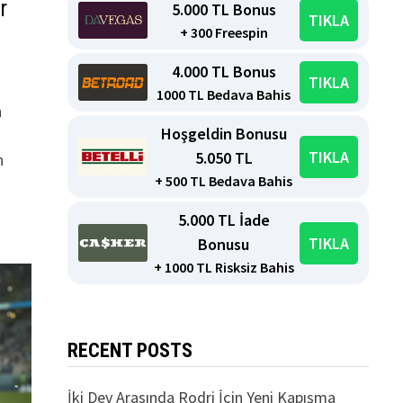
r
5.000 TL Bonus
TIKLA
+ 300 Freespin
4.000 TL Bonus
TIKLA
1000 TL Bedava Bahis
n
Hoşgeldin Bonusu
TIKLA
5.050 TL
n
+ 500 TL Bedava Bahis
5.000 TL İade
TIKLA
Bonusu
+ 1000 TL Risksiz Bahis
RECENT POSTS
İki Dev Arasında Rodri İçin Yeni Kapışma