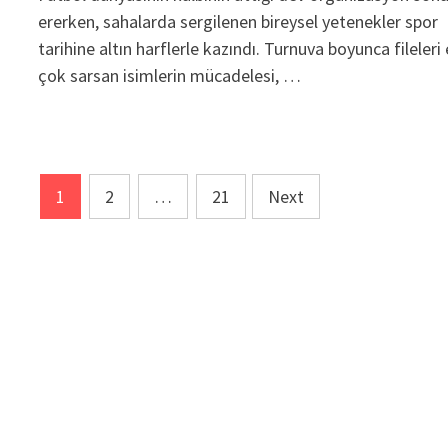
ererken, sahalarda sergilenen bireysel yetenekler spor
tarihine altın harflerle kazındı. Turnuva boyunca fileleri
çok sarsan isimlerin mücadelesi, …
Posts
1
2
…
21
Next
pagination