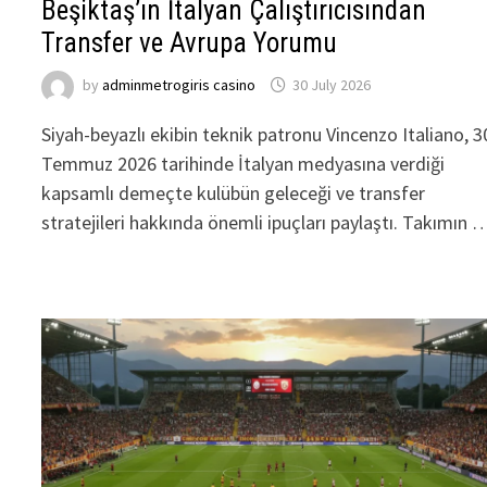
Beşiktaş’ın İtalyan Çalıştırıcısından
Transfer ve Avrupa Yorumu
by
adminmetrogiris casino
30 July 2026
Siyah-beyazlı ekibin teknik patronu Vincenzo Italiano, 3
Temmuz 2026 tarihinde İtalyan medyasına verdiği
kapsamlı demeçte kulübün geleceği ve transfer
stratejileri hakkında önemli ipuçları paylaştı. Takımın 