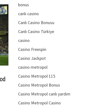
bonus
canlı casino
Canlı Casino Bonusu
Canlı Casino Türkiye
casino
Casino Freespin
Casino Jackpot
casino metropol
Casino Metropol 115
ood
Casino Metropol Bonus
Casino Metropol canlı yardım
Casino Metropol Casino