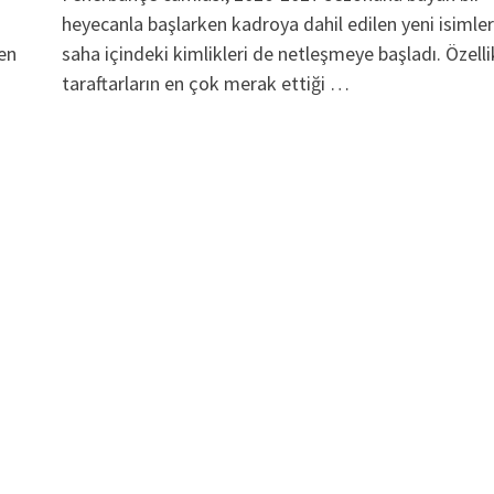
heyecanla başlarken kadroya dahil edilen yeni isimler
 en
saha içindeki kimlikleri de netleşmeye başladı. Özelli
taraftarların en çok merak ettiği …