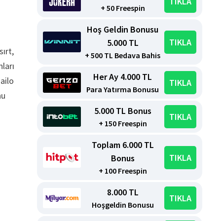
TIKLA
+ 50 Freespin
Hoş Geldin Bonusu
TIKLA
5.000 TL
ırt,
+ 500 TL Bedava Bahis
nları
Her Ay 4.000 TL
ailo
TIKLA
Para Yatırma Bonusu
nu
5.000 TL Bonus
TIKLA
+ 150 Freespin
Toplam 6.000 TL
TIKLA
Bonus
+ 100 Freespin
8.000 TL
TIKLA
Hoşgeldin Bonusu