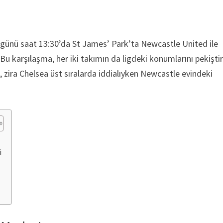
i günü saat 13:30’da St James’ Park’ta Newcastle United ile
u karşılaşma, her iki takımın da ligdeki konumlarını pekişt
 zira Chelsea üst sıralarda iddialıyken Newcastle evindeki
i