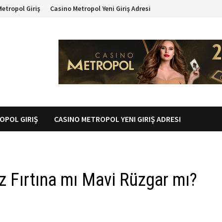
etropol Giriş
Casino Metropol Yeni Giriş Adresi
OPOL GIRIŞ
CASINO METROPOL YENI GIRIŞ ADRESI
z Fırtına mı Mavi Rüzgar mı?