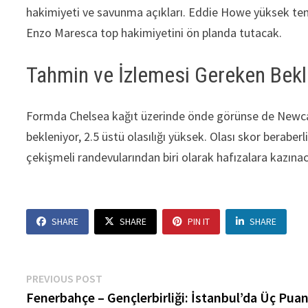
hakimiyeti ve savunma açıkları. Eddie Howe yüksek temp
Enzo Maresca top hakimiyetini ön planda tutacak.
Tahmin ve İzlemesi Gereken Bekl
Formda Chelsea kağıt üzerinde önde görünse de Newcast
bekleniyor, 2.5 üstü olasılığı yüksek. Olası skor beraber
çekişmeli randevularından biri olarak hafızalara kazın
SHARE
SHARE
PIN IT
SHARE
Post
Previous
PREVIOUS POST
post:
Fenerbahçe – Gençlerbirliği: İstanbul’da Üç Pua
navigation