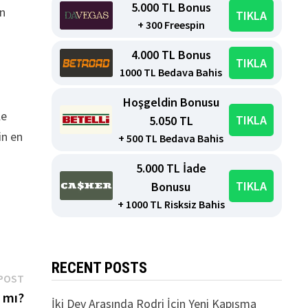
5.000 TL Bonus
en
TIKLA
+ 300 Freespin
4.000 TL Bonus
TIKLA
1000 TL Bedava Bahis
Hoşgeldin Bonusu
le
TIKLA
5.050 TL
in en
+ 500 TL Bedava Bahis
5.000 TL İade
TIKLA
Bonusu
+ 1000 TL Risksiz Bahis
RECENT POSTS
Next
POST
post:
 mı?
İki Dev Arasında Rodri İçin Yeni Kapışma