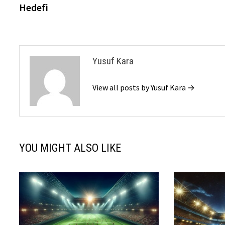
Hedefi
Yusuf Kara
View all posts by Yusuf Kara →
YOU MIGHT ALSO LIKE