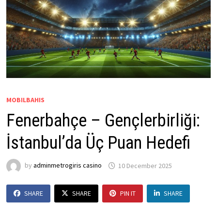
MOBILBAHIS
Fenerbahçe – Gençlerbirliği:
İstanbul’da Üç Puan Hedefi
by
adminmetrogiris casino
10 December 2025
SHARE
SHARE
PIN IT
SHARE