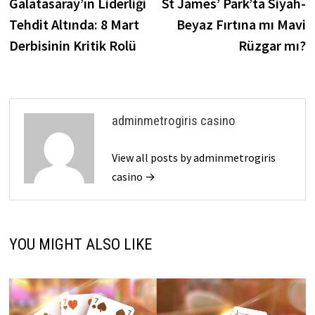
post:
p
Galatasaray’ın Liderliği
St James’ Park’ta Siyah-
navigation
Tehdit Altında: 8 Mart
Beyaz Fırtına mı Mavi
Derbisinin Kritik Rolü
Rüzgar mı?
adminmetrogiris casino
View all posts by adminmetrogiris
casino →
YOU MIGHT ALSO LIKE