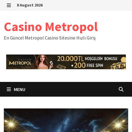
Skip
8 August 2026
to
MENU
content
Casino Metropol
En Güncel Metropol Casino Sitesine Hızlı Giriş
MENU