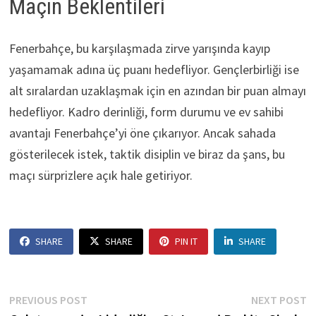
Maçın Beklentileri
Fenerbahçe, bu karşılaşmada zirve yarışında kayıp
yaşamamak adına üç puanı hedefliyor. Gençlerbirliği ise
alt sıralardan uzaklaşmak için en azından bir puan almayı
hedefliyor. Kadro derinliği, form durumu ve ev sahibi
avantajı Fenerbahçe’yi öne çıkarıyor. Ancak sahada
gösterilecek istek, taktik disiplin ve biraz da şans, bu
maçı sürprizlere açık hale getiriyor.
SHARE
SHARE
PIN IT
SHARE
Post
Previous
N
PREVIOUS POST
NEXT POST