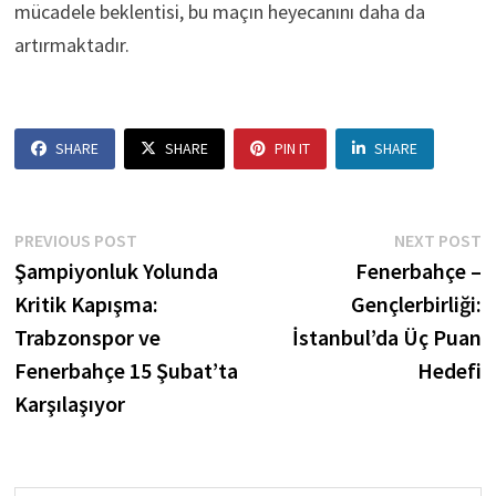
mücadele beklentisi, bu maçın heyecanını daha da
artırmaktadır.
SHARE
SHARE
PIN IT
SHARE
Post
Previous
N
PREVIOUS POST
NEXT POST
post:
p
Şampiyonluk Yolunda
Fenerbahçe –
navigation
Kritik Kapışma:
Gençlerbirliği:
Trabzonspor ve
İstanbul’da Üç Puan
Fenerbahçe 15 Şubat’ta
Hedefi
Karşılaşıyor