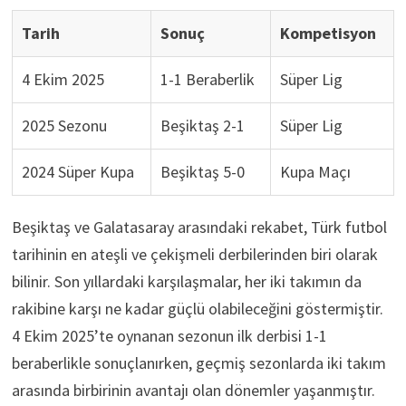
Tarih
Sonuç
Kompetisyon
4 Ekim 2025
1-1 Beraberlik
Süper Lig
2025 Sezonu
Beşiktaş 2-1
Süper Lig
2024 Süper Kupa
Beşiktaş 5-0
Kupa Maçı
Beşiktaş ve Galatasaray arasındaki rekabet, Türk futbol
tarihinin en ateşli ve çekişmeli derbilerinden biri olarak
bilinir. Son yıllardaki karşılaşmalar, her iki takımın da
rakibine karşı ne kadar güçlü olabileceğini göstermiştir.
4 Ekim 2025’te oynanan sezonun ilk derbisi 1-1
beraberlikle sonuçlanırken, geçmiş sezonlarda iki takım
arasında birbirinin avantajı olan dönemler yaşanmıştır.