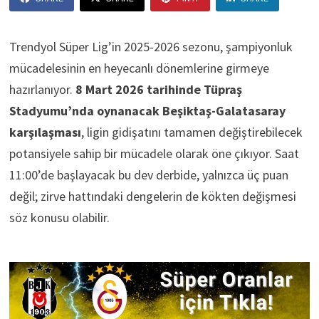
Trendyol Süper Lig’in 2025-2026 sezonu, şampiyonluk
mücadelesinin en heyecanlı dönemlerine girmeye
hazırlanıyor.
8 Mart 2026 tarihinde Tüpraş
Stadyumu’nda oynanacak Beşiktaş-Galatasaray
karşılaşması
, ligin gidişatını tamamen değiştirebilecek
potansiyele sahip bir mücadele olarak öne çıkıyor. Saat
11:00’de başlayacak bu dev derbide, yalnızca üç puan
değil; zirve hattındaki dengelerin de kökten değişmesi
söz konusu olabilir.