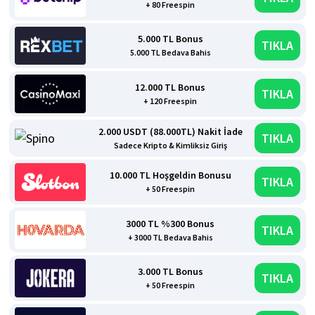
+ 80 Freespin
5.000 TL Bonus
TIKLA
5.000 TL Bedava Bahis
12.000 TL Bonus
TIKLA
+ 120 Freespin
2.000 USDT (88.000TL) Nakit İade
TIKLA
Sadece Kripto & Kimliksiz Giriş
10.000 TL Hoşgeldin Bonusu
TIKLA
+ 50 Freespin
3000 TL %300 Bonus
TIKLA
+ 3000 TL Bedava Bahis
3.000 TL Bonus
TIKLA
+ 50 Freespin