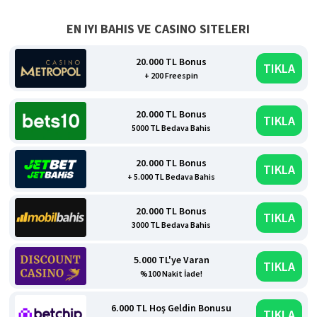
EN IYI BAHIS VE CASINO SITELERI
20.000 TL Bonus
TIKLA
+ 200 Freespin
20.000 TL Bonus
TIKLA
5000 TL Bedava Bahis
20.000 TL Bonus
TIKLA
+ 5.000 TL Bedava Bahis
20.000 TL Bonus
TIKLA
3000 TL Bedava Bahis
5.000 TL'ye Varan
TIKLA
%100 Nakit İade!
6.000 TL Hoş Geldin Bonusu
TIKLA