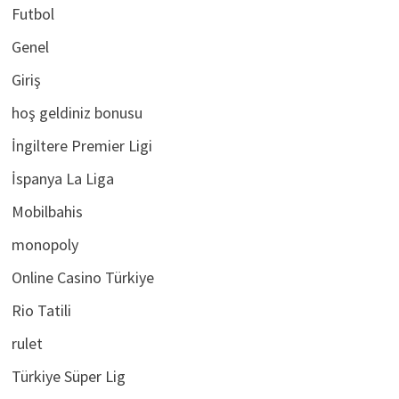
En Son Futbol Haberleri
Futbol
Genel
Giriş
hoş geldiniz bonusu
İngiltere Premier Ligi
İspanya La Liga
Mobilbahis
monopoly
Online Casino Türkiye
Rio Tatili
rulet
Türkiye Süper Lig