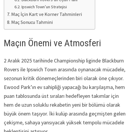
Ipswich Town’un Stratejisi
Maç İçin Kart ve Korner Tahminleri
Maç Sonucu Tahmini
Maçın Önemi ve Atmosferi
2 Aralık 2025 tarihinde Championship liginde Blackburn
Rovers ile Ipswich Town arasında oynanacak mücadele,
sezonun kritik dönemeçlerinden biri olarak öne çıkıyor.
Ewood Park’ın ev sahipliği yapacağı bu karşılaşma, hem
puan tablosunda üst sıraları hedefleyen takımlar için
hem de uzun soluklu rekabetin yeni bir bölümü olarak
büyük önem taşıyor. İki kulüp arasında geçmişten gelen
çekişme, sahaya yansıyacak yüksek tempolu mücadele
beklentisini artırıyor.