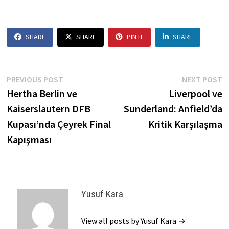
SHARE
SHARE
PIN IT
SHARE
Post
Previous
N
PREVIOUS POST
NEXT POST
post:
p
Hertha Berlin ve
Liverpool ve
navigation
Kaiserslautern DFB
Sunderland: Anfield’da
Kupası’nda Çeyrek Final
Kritik Karşılaşma
Kapışması
Yusuf Kara
View all posts by Yusuf Kara →