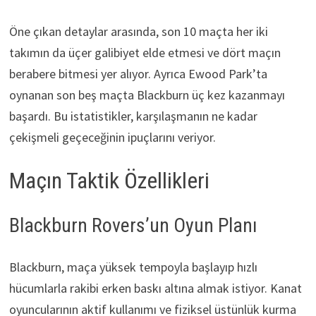
Öne çıkan detaylar arasında, son 10 maçta her iki
takımın da üçer galibiyet elde etmesi ve dört maçın
berabere bitmesi yer alıyor. Ayrıca Ewood Park’ta
oynanan son beş maçta Blackburn üç kez kazanmayı
başardı. Bu istatistikler, karşılaşmanın ne kadar
çekişmeli geçeceğinin ipuçlarını veriyor.
Maçın Taktik Özellikleri
Blackburn Rovers’un Oyun Planı
Blackburn, maça yüksek tempoyla başlayıp hızlı
hücumlarla rakibi erken baskı altına almak istiyor. Kanat
oyuncularının aktif kullanımı ve fiziksel üstünlük kurma