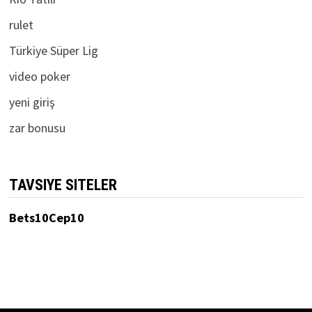
Rio Tatili
rulet
Türkiye Süper Lig
video poker
yeni giriş
zar bonusu
TAVSIYE SITELER
Bets10Cep10