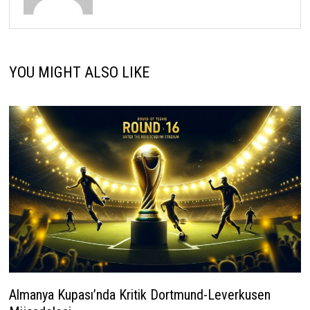
YOU MIGHT ALSO LIKE
Almanya Kupası’nda Kritik Dortmund-Leverkusen