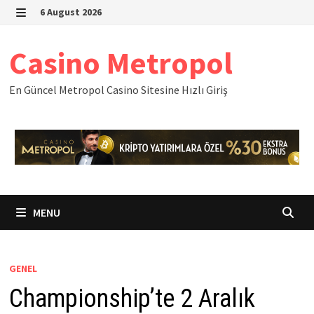
Skip
6 August 2026
to
MENU
content
Casino Metropol
En Güncel Metropol Casino Sitesine Hızlı Giriş
MENU
GENEL
Championship’te 2 Aralık