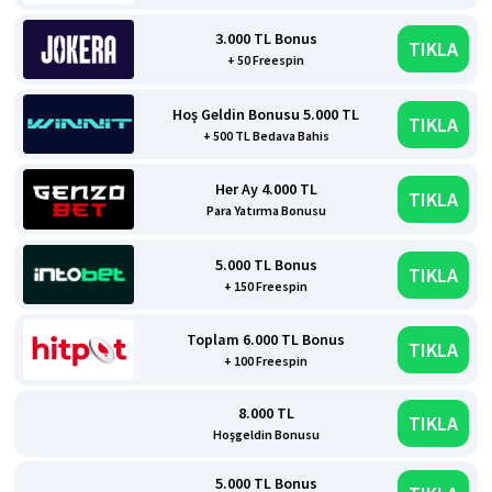
3.000 TL Bonus
TIKLA
+ 50 Freespin
Hoş Geldin Bonusu 5.000 TL
TIKLA
+ 500 TL Bedava Bahis
Her Ay 4.000 TL
TIKLA
Para Yatırma Bonusu
5.000 TL Bonus
TIKLA
+ 150 Freespin
Toplam 6.000 TL Bonus
TIKLA
+ 100 Freespin
8.000 TL
TIKLA
Hoşgeldin Bonusu
5.000 TL Bonus