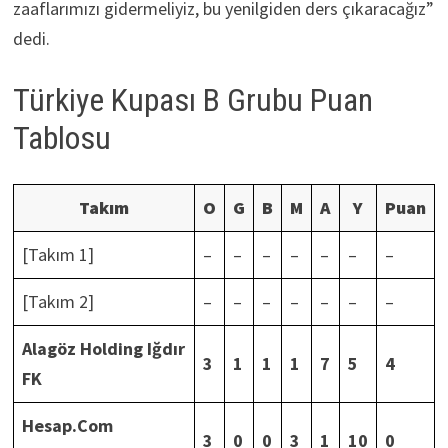
zaaflarımızı gidermeliyiz, bu yenilgiden ders çıkaracağız”
dedi.
Türkiye Kupası B Grubu Puan
Tablosu
Takım
O
G
B
M
A
Y
Puan
[Takım 1]
–
–
–
–
–
–
–
[Takım 2]
–
–
–
–
–
–
–
Alagöz Holding Iğdır
3
1
1
1
7
5
4
FK
Hesap.Com
3
0
0
3
1
10
0