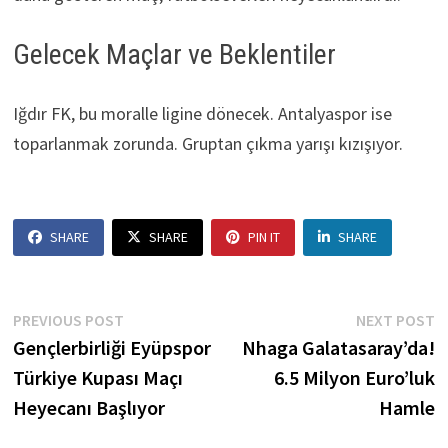
Gelecek Maçlar ve Beklentiler
Iğdır FK, bu moralle ligine dönecek. Antalyaspor ise
toparlanmak zorunda. Gruptan çıkma yarışı kızışıyor.
SHARE
SHARE
PIN IT
SHARE
Post
Previous
N
PREVIOUS POST
NEXT POST
post:
p
Gençlerbirliği Eyüpspor
Nhaga Galatasaray’da!
navigation
Türkiye Kupası Maçı
6.5 Milyon Euro’luk
Heyecanı Başlıyor
Hamle