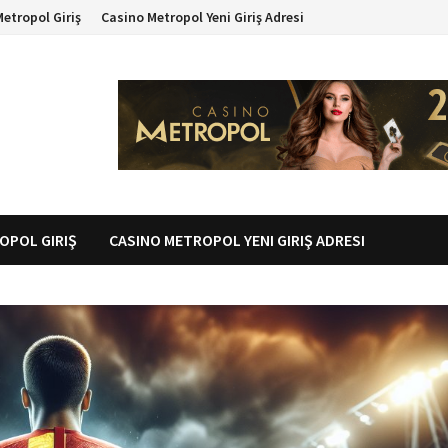
etropol Giriş
Casino Metropol Yeni Giriş Adresi
OPOL GIRIŞ
CASINO METROPOL YENI GIRIŞ ADRESI