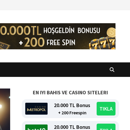
EN IYI BAHIS VE CASINO SITELERI
20.000 TL Bonus
TIKLA
+ 200 Freespin
20.000 TL Bonus