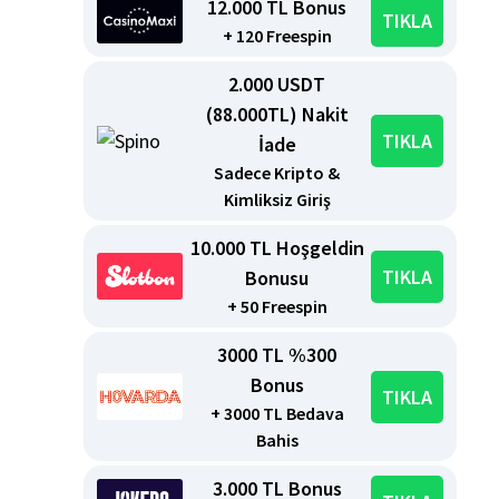
12.000 TL Bonus
TIKLA
+ 120 Freespin
2.000 USDT
(88.000TL) Nakit
TIKLA
İade
Sadece Kripto &
Kimliksiz Giriş
10.000 TL Hoşgeldin
TIKLA
Bonusu
+ 50 Freespin
3000 TL %300
Bonus
TIKLA
+ 3000 TL Bedava
Bahis
3.000 TL Bonus