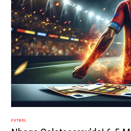
FUTBOL