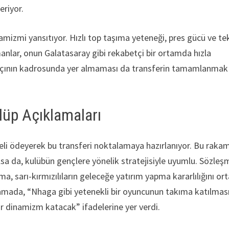
eriyor.
mizmi yansıtıyor. Hızlı top taşıma yeteneği, pres gücü ve te
anlar, onun Galatasaray gibi rekabetçi bir ortamda hızla
maçının kadrosunda yer almaması da transferin tamamlanmak
lüp Açıklamaları
eli ödeyerek bu transferi noktalamaya hazırlanıyor. Bu rakam
olsa da, kulübün gençlere yönelik stratejisiyle uyumlu. Sözleş
, sarı-kırmızılıların geleceğe yatırım yapma kararlılığını or
ıklamada, “Nhaga gibi yetenekli bir oyuncunun takıma katılmas
ir dinamizm katacak” ifadelerine yer verdi.