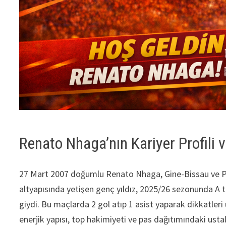
Renato Nhaga’nın Kariyer Profili 
27 Mart 2007 doğumlu Renato Nhaga, Gine-Bissau ve Port
altyapısında yetişen genç yıldız, 2025/26 sezonunda A 
giydi. Bu maçlarda 2 gol atıp 1 asist yaparak dikkatleri
enerjik yapısı, top hakimiyeti ve pas dağıtımındaki usta