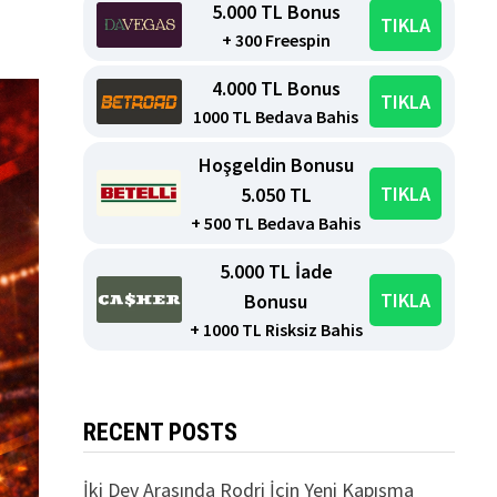
5.000 TL Bonus
TIKLA
+ 300 Freespin
4.000 TL Bonus
TIKLA
1000 TL Bedava Bahis
Hoşgeldin Bonusu
TIKLA
5.050 TL
+ 500 TL Bedava Bahis
5.000 TL İade
TIKLA
Bonusu
+ 1000 TL Risksiz Bahis
RECENT POSTS
İki Dev Arasında Rodri İçin Yeni Kapışma