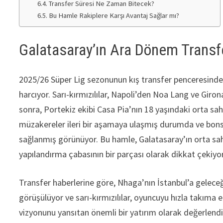
Transfer Süresi Ne Zaman Bitecek?
Bu Hamle Rakiplere Karşı Avantaj Sağlar mı?
Galatasaray’ın Ara Dönem Transfe
2025/26 Süper Lig sezonunun kış transfer penceresinde
harcıyor. Sarı-kırmızılılar, Napoli’den Noa Lang ve Giron
sonra, Portekiz ekibi Casa Pia’nın 18 yaşındaki orta sa
müzakereler ileri bir aşamaya ulaşmış durumda ve bons
sağlanmış görünüyor. Bu hamle, Galatasaray’ın orta s
yapılandırma çabasının bir parçası olarak dikkat çekiyor
Transfer haberlerine göre, Nhaga’nın İstanbul’a geleceği
görüşülüyor ve sarı-kırmızılılar, oyuncuyu hızla takıma 
vizyonunu yansıtan önemli bir yatırım olarak değerlendi