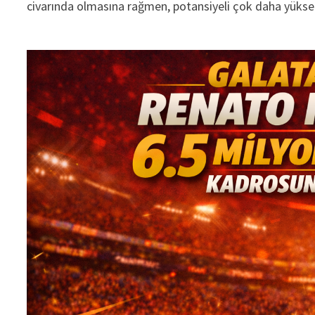
civarında olmasına rağmen, potansiyeli çok daha yükse