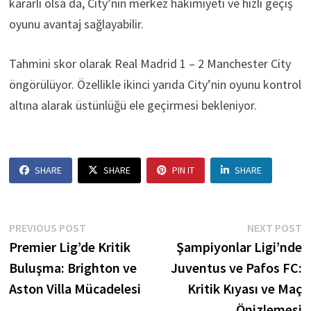
kararlı olsa da, City’nin merkez hakimiyeti ve hızlı geçiş
oyunu avantaj sağlayabilir.
Tahmini skor olarak Real Madrid 1 – 2 Manchester City
öngörülüyor. Özellikle ikinci yarıda City’nin oyunu kontrol
altına alarak üstünlüğü ele geçirmesi bekleniyor.
SHARE
SHARE
PIN IT
SHARE
Post
Previous
N
PREVIOUS POST
NEXT POST
post:
p
Premier Lig’de Kritik
Şampiyonlar Ligi’nde
navigation
Buluşma: Brighton ve
Juventus ve Pafos FC:
Aston Villa Mücadelesi
Kritik Kıyası ve Maç
Önizlemesi