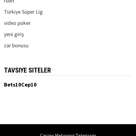
rulet
Türkiye Süper Lig
video poker
yeni giriş
zar bonusu
TAVSIYE SITELER
Bets10Cep10
Casino Metropol Telegram