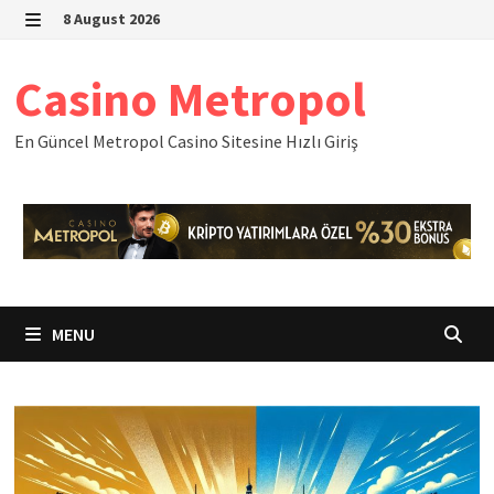
Skip
8 August 2026
to
MENU
content
Casino Metropol
En Güncel Metropol Casino Sitesine Hızlı Giriş
MENU