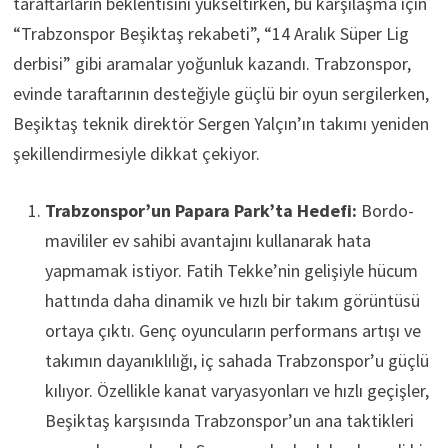
taraftarların beklentisini yükseltirken, bu karşılaşma için
“Trabzonspor Beşiktaş rekabeti”, “14 Aralık Süper Lig
derbisi” gibi aramalar yoğunluk kazandı. Trabzonspor,
evinde taraftarının desteğiyle güçlü bir oyun sergilerken,
Beşiktaş teknik direktör Sergen Yalçın’ın takımı yeniden
şekillendirmesiyle dikkat çekiyor.
Trabzonspor’un Papara Park’ta Hedefi:
Bordo-
mavililer ev sahibi avantajını kullanarak hata
yapmamak istiyor. Fatih Tekke’nin gelişiyle hücum
hattında daha dinamik ve hızlı bir takım görüntüsü
ortaya çıktı. Genç oyuncuların performans artışı ve
takımın dayanıklılığı, iç sahada Trabzonspor’u güçlü
kılıyor. Özellikle kanat varyasyonları ve hızlı geçişler,
Beşiktaş karşısında Trabzonspor’un ana taktikleri