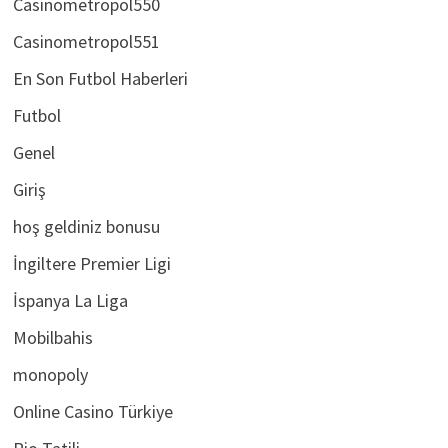
Casinometropol550
Casinometropol551
En Son Futbol Haberleri
Futbol
Genel
Giriş
hoş geldiniz bonusu
İngiltere Premier Ligi
İspanya La Liga
Mobilbahis
monopoly
Online Casino Türkiye