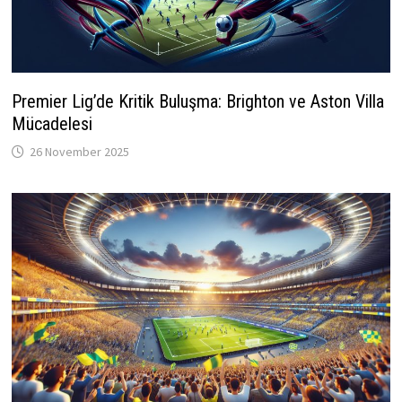
Premier Lig’de Kritik Buluşma: Brighton ve Aston Villa
Mücadelesi
26 November 2025