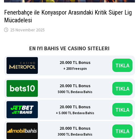
Fenerbahçe ile Konyaspor Arasındaki Kritik Süper Lig
Mücadelesi
25 November 2025
EN IYI BAHIS VE CASINO SITELERI
20.000 TL Bonus
TIKLA
+ 200 Freespin
20.000 TL Bonus
TIKLA
5000 TL Bedava Bahis
20.000 TL Bonus
TIKLA
+ 5.000 TL Bedava Bahis
20.000 TL Bonus
TIKLA
3000 TL Bedava Bahis