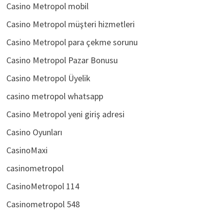
Casino Metropol mobil
Casino Metropol müşteri hizmetleri
Casino Metropol para çekme sorunu
Casino Metropol Pazar Bonusu
Casino Metropol Üyelik
casino metropol whatsapp
Casino Metropol yeni giriş adresi
Casino Oyunları
CasinoMaxi
casinometropol
CasinoMetropol 114
Casinometropol 548