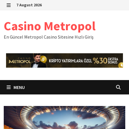
Skip
7 August 2026
to
MENU
content
Casino Metropol
En Güncel Metropol Casino Sitesine Hızlı Giriş
MENU