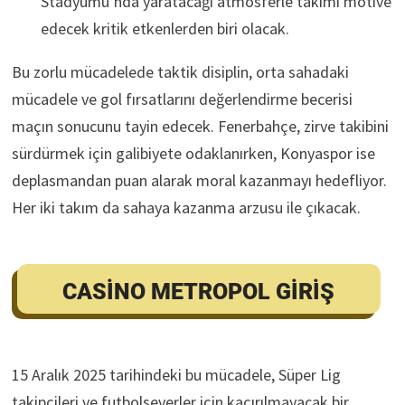
Stadyumu’nda yaratacağı atmosferle takımı motive
edecek kritik etkenlerden biri olacak.
Bu zorlu mücadelede taktik disiplin, orta sahadaki
mücadele ve gol fırsatlarını değerlendirme becerisi
maçın sonucunu tayin edecek. Fenerbahçe, zirve takibini
sürdürmek için galibiyete odaklanırken, Konyaspor ise
deplasmandan puan alarak moral kazanmayı hedefliyor.
Her iki takım da sahaya kazanma arzusu ile çıkacak.
15 Aralık 2025 tarihindeki bu mücadele, Süper Lig
takipçileri ve futbolseverler için kaçırılmayacak bir