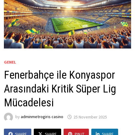
GENEL
Fenerbahçe ile Konyaspor
Arasındaki Kritik Süper Lig
Mücadelesi
by
adminmetrogiris casino
25 November 2025
SHARE
SHARE
PIN IT
SHARE