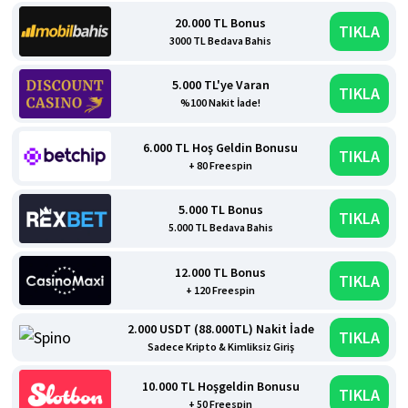
20.000 TL Bonus
TIKLA
3000 TL Bedava Bahis
5.000 TL'ye Varan
TIKLA
%100 Nakit İade!
6.000 TL Hoş Geldin Bonusu
TIKLA
+ 80 Freespin
5.000 TL Bonus
TIKLA
5.000 TL Bedava Bahis
12.000 TL Bonus
TIKLA
+ 120 Freespin
2.000 USDT (88.000TL) Nakit İade
TIKLA
Sadece Kripto & Kimliksiz Giriş
10.000 TL Hoşgeldin Bonusu
TIKLA
+ 50 Freespin