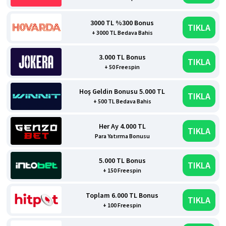
3000 TL %300 Bonus
TIKLA
+ 3000 TL Bedava Bahis
3.000 TL Bonus
TIKLA
+ 50 Freespin
Hoş Geldin Bonusu 5.000 TL
TIKLA
+ 500 TL Bedava Bahis
Her Ay 4.000 TL
TIKLA
Para Yatırma Bonusu
5.000 TL Bonus
TIKLA
+ 150 Freespin
Toplam 6.000 TL Bonus
TIKLA
+ 100 Freespin