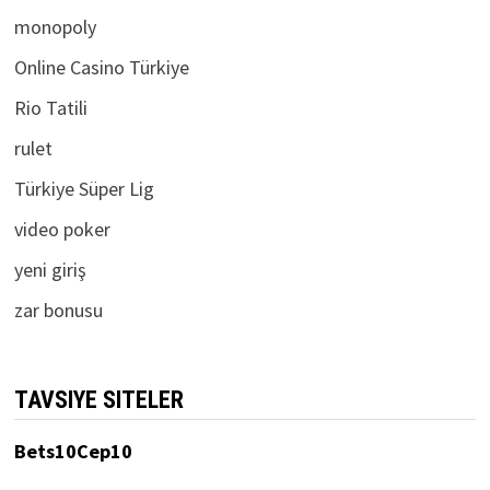
monopoly
Online Casino Türkiye
Rio Tatili
rulet
Türkiye Süper Lig
video poker
yeni giriş
zar bonusu
TAVSIYE SITELER
Bets10Cep10