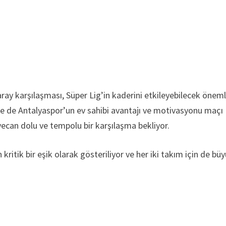
ay karşılaşması, Süper Lig’in kaderini etkileyebilecek önemli
se de Antalyaspor’un ev sahibi avantajı ve motivasyonu maçı
yecan dolu ve tempolu bir karşılaşma bekliyor.
ritik bir eşik olarak gösteriliyor ve her iki takım için de bü