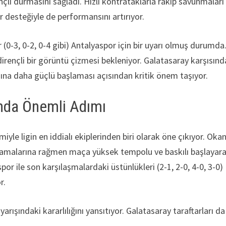
nçli durmasını sağladı. Hızlı kontrataklarla rakip savunmaları
 desteğiyle de performansını artırıyor.
(0-3, 0-2, 0-4 gibi) Antalyaspor için bir uyarı olmuş durumda
ençli bir görüntü çizmesi bekleniyor. Galatasaray karşısınd
ısına daha güçlü başlaması açısından kritik önem taşıyor.
nda Önemli Adımı
yle ligin en iddialı ekiplerinden biri olarak öne çıkıyor. Oka
ynamalarına rağmen maça yüksek tempolu ve baskılı başlayar
or ile son karşılaşmalardaki üstünlükleri (2-1, 2-0, 4-0, 3-0)
r.
arışındaki kararlılığını yansıtıyor. Galatasaray taraftarları da