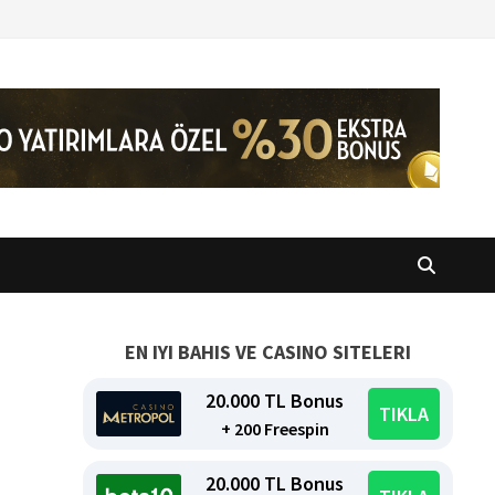
EN IYI BAHIS VE CASINO SITELERI
20.000 TL Bonus
TIKLA
+ 200 Freespin
20.000 TL Bonus