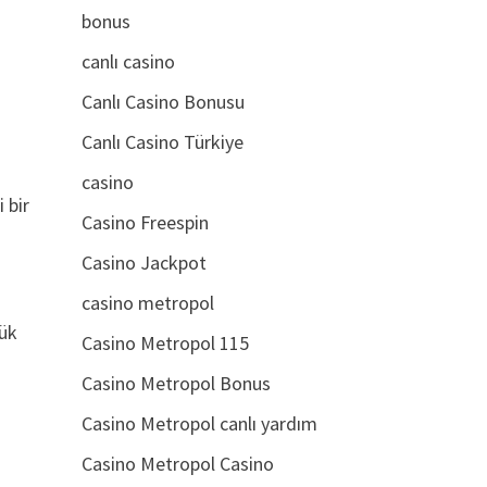
bonus
canlı casino
Canlı Casino Bonusu
Canlı Casino Türkiye
casino
 bir
Casino Freespin
Casino Jackpot
casino metropol
yük
Casino Metropol 115
Casino Metropol Bonus
Casino Metropol canlı yardım
Casino Metropol Casino