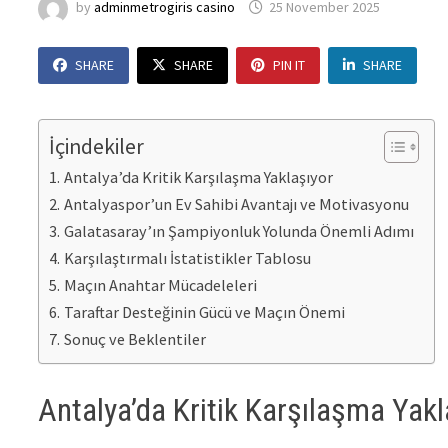
by
adminmetrogiris casino
25 November 2025
SHARE
SHARE
PIN IT
SHARE
İçindekiler
Antalya’da Kritik Karşılaşma Yaklaşıyor
Antalyaspor’un Ev Sahibi Avantajı ve Motivasyonu
Galatasaray’ın Şampiyonluk Yolunda Önemli Adımı
Karşılaştırmalı İstatistikler Tablosu
Maçın Anahtar Mücadeleleri
Taraftar Desteğinin Gücü ve Maçın Önemi
Sonuç ve Beklentiler
Antalya’da Kritik Karşılaşma Yakl