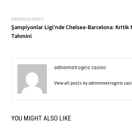
Post
Previous
PREVIOUS POST
post:
Şampiyonlar Ligi’nde Chelsea-Barcelona: Kritik
navigation
Tahmini
adminmetrogiris casino
View all posts by adminmetrogiris cas
YOU MIGHT ALSO LIKE