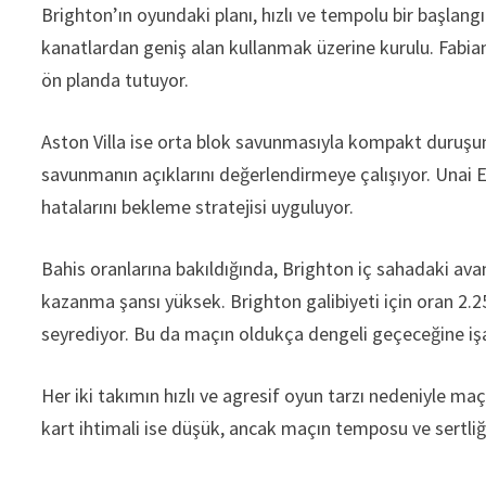
Brighton’ın oyundaki planı, hızlı ve tempolu bir başlan
kanatlardan geniş alan kullanmak üzerine kurulu. Fabian
ön planda tutuyor.
Aston Villa ise orta blok savunmasıyla kompakt duruşunu
savunmanın açıklarını değerlendirmeye çalışıyor. Unai 
hatalarını bekleme stratejisi uyguluyor.
Bahis oranlarına bakıldığında, Brighton iç sahadaki avan
kazanma şansı yüksek. Brighton galibiyeti için oran 2.25,
seyrediyor. Bu da maçın oldukça dengeli geçeceğine işa
Her iki takımın hızlı ve agresif oyun tarzı nedeniyle maç
kart ihtimali ise düşük, ancak maçın temposu ve sertliği