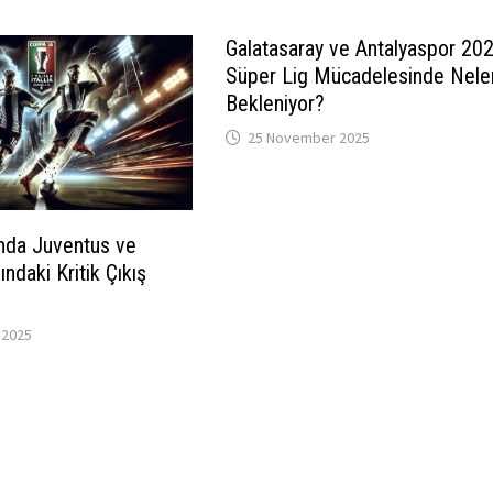
Galatasaray ve Antalyaspor 20
Süper Lig Mücadelesinde Nele
Bekleniyor?
25 November 2025
ında Juventus ve
ndaki Kritik Çıkış
 2025