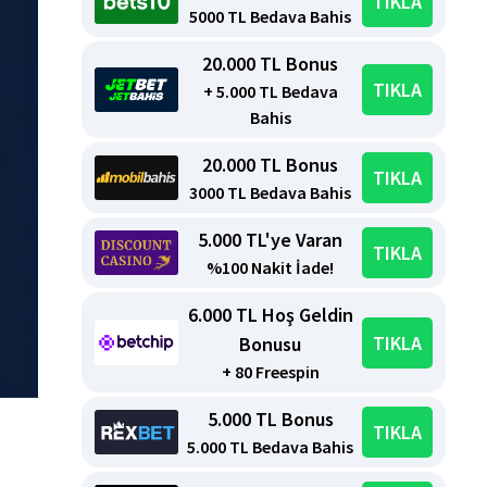
TIKLA
5000 TL Bedava Bahis
20.000 TL Bonus
TIKLA
+ 5.000 TL Bedava
Bahis
20.000 TL Bonus
TIKLA
3000 TL Bedava Bahis
5.000 TL'ye Varan
TIKLA
%100 Nakit İade!
6.000 TL Hoş Geldin
TIKLA
Bonusu
+ 80 Freespin
5.000 TL Bonus
TIKLA
5.000 TL Bedava Bahis