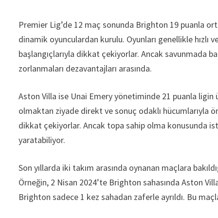
Premier Lig’de 12 maç sonunda Brighton 19 puanla orta-ü
dinamik oyunculardan kurulu. Oyunları genellikle hızlı ve
başlangıçlarıyla dikkat çekiyorlar. Ancak savunmada ba
zorlanmaları dezavantajları arasında.
Aston Villa ise Unai Emery yönetiminde 21 puanla ligin 
olmaktan ziyade direkt ve sonuç odaklı hücumlarıyla ön
dikkat çekiyorlar. Ancak topa sahip olma konusunda is
yaratabiliyor.
Son yıllarda iki takım arasında oynanan maçlara bakıldığ
Örneğin, 2 Nisan 2024’te Brighton sahasında Aston Villa’
Brighton sadece 1 kez sahadan zaferle ayrıldı. Bu maçlar