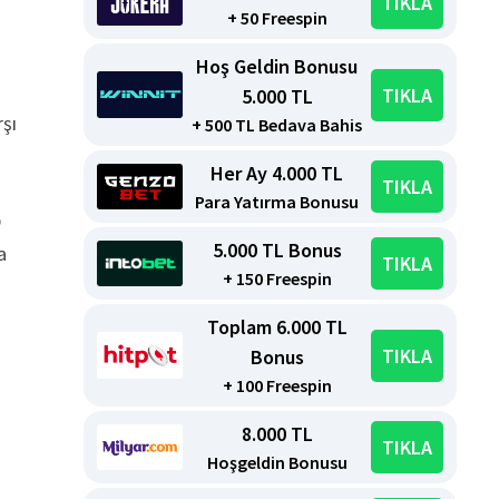
TIKLA
+ 50 Freespin
Hoş Geldin Bonusu
TIKLA
5.000 TL
rşı
+ 500 TL Bedava Bahis
Her Ay 4.000 TL
TIKLA
Para Yatırma Bonusu
p
5.000 TL Bonus
a
TIKLA
+ 150 Freespin
Toplam 6.000 TL
TIKLA
Bonus
+ 100 Freespin
8.000 TL
TIKLA
Hoşgeldin Bonusu