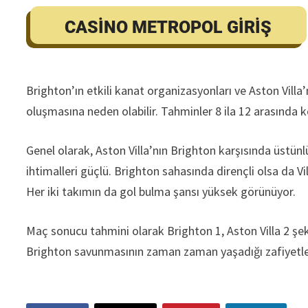
Brighton’ın etkili kanat organizasyonları ve Aston Villa
oluşmasına neden olabilir. Tahminler 8 ila 12 arasında 
Genel olarak, Aston Villa’nın Brighton karşısında üst
ihtimalleri güçlü. Brighton sahasında dirençli olsa da Vil
Her iki takımın da gol bulma şansı yüksek görünüyor.
Maç sonucu tahmini olarak Brighton 1, Aston Villa 2 şekl
Brighton savunmasının zaman zaman yaşadığı zafiyetlerin