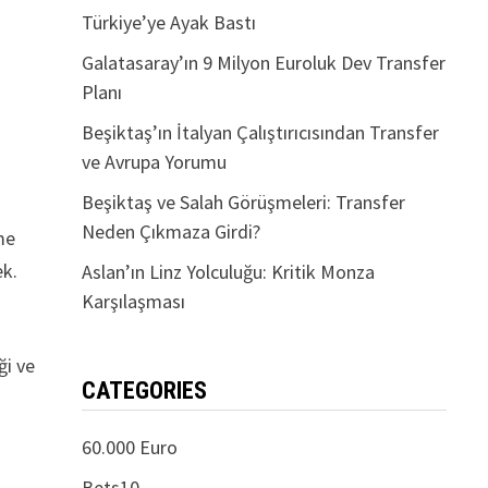
Türkiye’ye Ayak Bastı
Galatasaray’ın 9 Milyon Euroluk Dev Transfer
Planı
Beşiktaş’ın İtalyan Çalıştırıcısından Transfer
ve Avrupa Yorumu
Beşiktaş ve Salah Görüşmeleri: Transfer
Neden Çıkmaza Girdi?
me
ek.
Aslan’ın Linz Yolculuğu: Kritik Monza
Karşılaşması
ği ve
CATEGORIES
60.000 Euro
Bets10