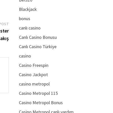
Blackjack
bonus
Next
POST
canlı casino
post:
ster
Canlı Casino Bonusu
Bakış
Canlı Casino Türkiye
casino
Casino Freespin
Casino Jackpot
casino metropol
Casino Metropol 115
Casino Metropol Bonus
Casino Metropol canlı yardım