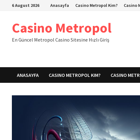
Skip
6 August 2026
Anasayfa
Casino Metropol Kim?
Casino M
to
content
Casino Metropol
En Güncel Metropol Casino Sitesine Hızlı Giriş
ANASAYFA
CASINO METROPOL KIM?
CASINO METR